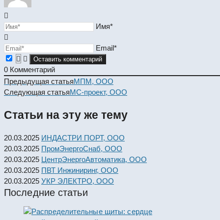
Имя*
Email*
0
Комментарий
Read
Предыдущая статья
МПМ, ООО
more
Следующая статья
МС-проект, ООО
articles
Статьи на эту же тему
20.03.2025
ИНДАСТРИ ПОРТ, ООО
20.03.2025
ПромЭнергоСнаб, ООО
20.03.2025
ЦентрЭнергоАвтоматика, ООО
20.03.2025
ПВТ Инжиниринг, ООО
20.03.2025
УКР ЭЛЕКТРО, ООО
Последние статьи