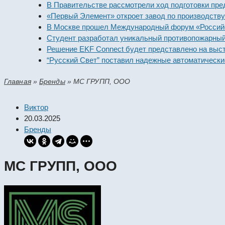
В Правительстве рассмотрели ход подготовки предприя
«Первый Элемент» откроет завод по производству алк
В Москве прошел Международный форум «Российская э
Студент разработал уникальный противопожарный мод
Решение EKF Connect будет представлено на выставке
“Русский Свет” поставил надежные автоматические вы
Главная
»
Бренды
»
МС ГРУПП, ООО
Виктор
20.03.2025
Бренды
МС ГРУПП, ООО