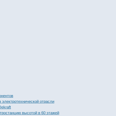
ов
тротехнической отрасли
t
анцию высотой в 60 этажей