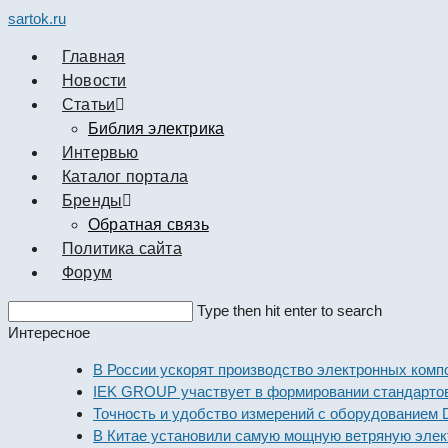
sartok.ru
Главная
Новости
Cтатьи
Библия электрика
Интервью
Каталог портала
Бренды
Обратная связь
Политика сайта
Форум
Search
Type then hit enter to search
this
Интересное
website
В России ускорят производство электронных компонент
IEK GROUP участвует в формировании стандартов элек
Точность и удобство измерений с оборудованием Dekraf
В Китае установили самую мощную ветряную электрост