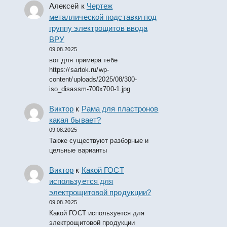
Алексей
к
Чертеж
металлической подставки под
группу электрощитов ввода
ВРУ
09.08.2025
вот для примера тебе
https://sartok.ru/wp-
content/uploads/2025/08/300-
iso_disassm-700x700-1.jpg
Виктор
к
Рама для пластронов
какая бывает?
09.08.2025
Также существуют разборные и
цельные варианты
Виктор
к
Какой ГОСТ
используется для
электрощитовой продукции?
09.08.2025
Какой ГОСТ используется для
электрощитовой продукции