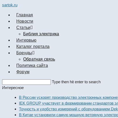
sartok.ru
Главная
Новости
Cтатьи
Библия электрика
Интервью
Каталог портала
Бренды
Обратная связь
Политика сайта
Форум
Search
Type then hit enter to search
this
Интересное
website
В России ускорят производство электронных компонен
IEK GROUP участвует в формировании стандартов эл
Точность и удобство измерений с оборудованием Dekra
В Китае установили самую мощную ветряную электрос