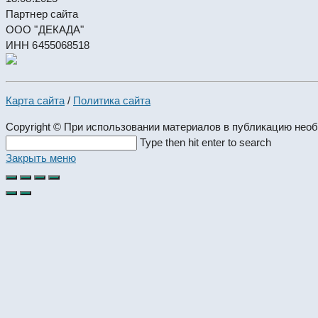
Партнер сайта
ООО "ДЕКАДА"
ИНН 6455068518
Карта сайта
/
Политика сайта
Copyright © При использовании материалов в публикацию нео
Search
Type then hit enter to search
this
Закрыть меню
website