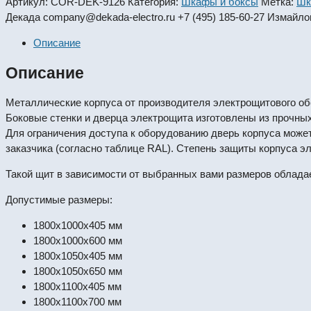
Артикул:
COR-DEK-9126
Категория:
Шкафы и боксы
Метка:
Шк
Декада
company@dekada-electro.ru
+7 (495) 185-60-27
Измайлов
Описание
Описание
Металлические корпуса от производителя электрощитового о
Боковые стенки и дверца электрощита изготовлены из прочны
Для ограничения доступа к оборудованию дверь корпуса может
заказчика (согласно таблице RAL). Степень защиты корпуса э
Такой щит в зависимости от выбранных вами размеров облада
Допустимые размеры:
1800x1000x405 мм
1800x1000x600 мм
1800x1050x405 мм
1800x1050x650 мм
1800x1100x405 мм
1800x1100x700 мм