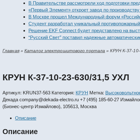
В Правительстве рассмотрели ход подготовки предприя
«Первый Элемент» откроет завод по производству алка
В Москве прошел Международный форум «Российская э
Студент разработал уникальный противопожарный мод
Решение EKF Connect будет представлено на выставке
“Русский Свет” поставил надежные автоматические вы
Главная
»
Каталог электрощитового портала
»
КРУН К-37-10-
КРУН К-37-10-23-630/31,5 УХЛ
Артикул:
KRUN37-563
Категория:
КРУН
Метка:
Высоковольтно
Декада
company@dekada-electro.ru
+7 (495) 185-60-27
Измайловс
(Бизнес-центр Измайлово), 105613, Москва
Описание
Описание