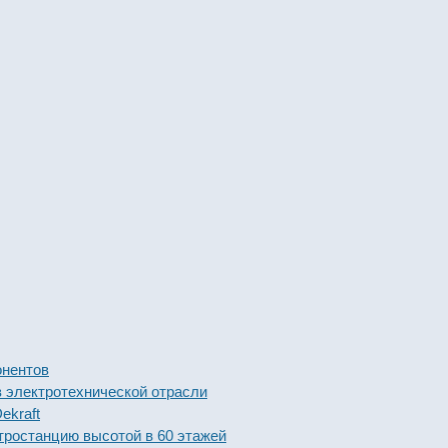
ов
тротехнической отрасли
t
анцию высотой в 60 этажей