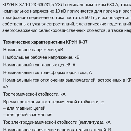
КРУН К-37 10-23-630/31,5 УХЛ номинальным током 630 А, током
номинальное напряжение 10 кВ применяется для приема и рас
трехфазного переменного тока частотой 50 Гц, и используетс
собственных нужд электростанций, электрических подстанци
энергоснабжения сельскохозяйственных объектов, а также н
Технические характеристики КРУН К-37
Номинальное напряжение, кВ
Наибольшее рабочее напряжение, кВ
Номинальный ток главных цепей, А
Номинальный ток трансформаторов тока, А
Номинальный ток отключения выключателей, встроенных в КР
кА
Ток термической стойкости, кА
Время протекания тока термической стойкости, с:
– для главных цепей
– для цепей заземления
Ток электродинамической стойкости (амплитуда), кА
Номинальное напряжение вспомогательных цепей, В