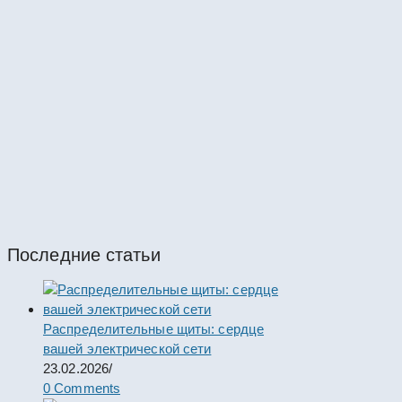
КРУН
КРУН К-37-10-58-1600/31,5 УХЛ
#67410
КРУН
КРУН К-37-10-57-1600/31,5 УХЛ
#67409
КРУН
Последние статьи
Распределительные щиты: сердце
вашей электрической сети
23.02.2026
/
0 Comments