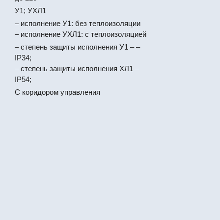
У1; УХЛ1
– исполнение У1: без теплоизоляции
– исполнение УХЛ1: с теплоизоляцией
– степень защиты исполнения У1 – –
IР34;
– степень защиты исполнения ХЛ1 –
IР54;
С коридором управления