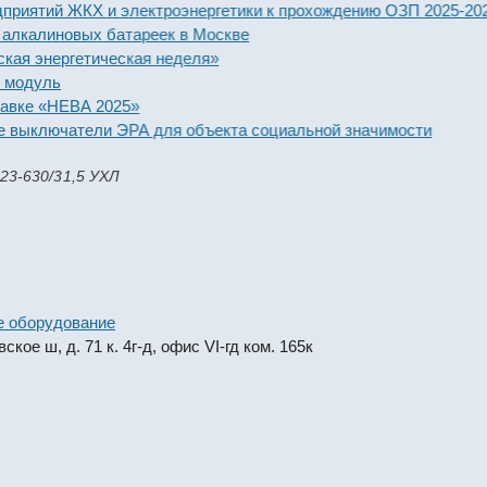
тий ЖКХ и электроэнергетики к прохождению ОЗП 2025-2026 го
линовых батареек в Москве
нергетическая неделя»
уль
 «НЕВА 2025»
ключатели ЭРА для объекта социальной значимости
23-630/31,5 УХЛ
е оборудование
кое ш, д. 71 к. 4г-д, офис VI-гд ком. 165к