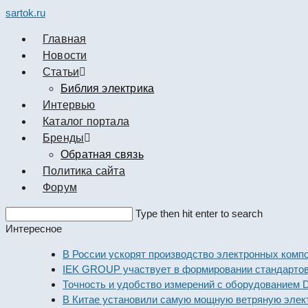
sartok.ru
Главная
Новости
Cтатьи
Библия электрика
Интервью
Каталог портала
Бренды
Обратная связь
Политика сайта
Форум
Search
Type then hit enter to search
this
Интересное
website
В России ускорят производство электронных компонент
IEK GROUP участвует в формировании стандартов элек
Точность и удобство измерений с оборудованием Dekraf
В Китае установили самую мощную ветряную электрост