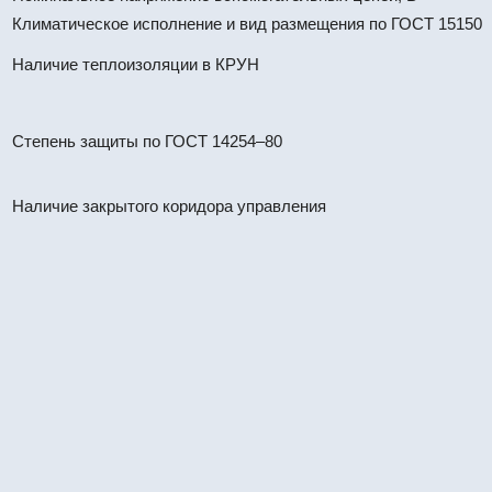
Климатическое исполнение и вид размещения по ГОСТ 15150
Наличие теплоизоляции в КРУН
Степень защиты по ГОСТ 14254–80
Наличие закрытого коридора управления
КРУН К-37-10-60-1600/31,5 УХЛ
#67412
КРУН
КРУН К-37-10-59-1600/31,5 УХЛ
#67411