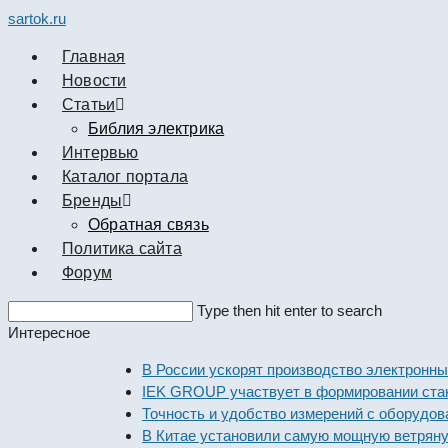
sartok.ru
Главная
Новости
Cтатьи
Библия электрика
Интервью
Каталог портала
Бренды
Обратная связь
Политика сайта
Форум
Search
Type then hit enter to search
this
Интересное
website
В России ускорят производство электронных ком
IEK GROUP участвует в формировании стандарто
Точность и удобство измерений с оборудованием 
В Китае установили самую мощную ветряную эле