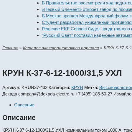
В Правительстве рассмотрели ход подготовки пр
«Первый Элемент» откроет завод по производств
В Москве прошел Международный форум «Россий
Студент разработал уникальный противопожарн
Решение EKF Connect будет представлено на вы
“Русский Свет” поставил надежные автоматичес
Главная
»
Каталог электрощитового портала
»
КРУН К-37-6-1
КРУН К-37-6-12-1000/31,5 УХЛ
Артикул:
KRUN37-432
Категория:
КРУН
Метка:
Высоковольтно
Декада
company@dekada-electro.ru
+7 (495) 185-60-27
Измайлов
Описание
Описание
КРУН К-37 6-12-1000/31,5 УХЛ номинальным током 1000 А, ток