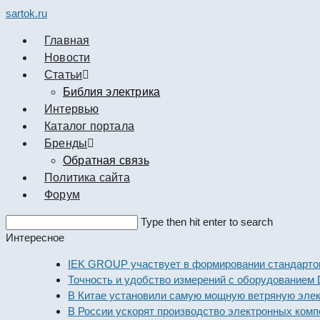
sartok.ru
Главная
Новости
Cтатьи
Библия электрика
Интервью
Каталог портала
Бренды
Обратная связь
Политика сайта
Форум
Search
Type then hit enter to search
this
Интересное
website
IEK GROUP участвует в формировании стандартов элек
Точность и удобство измерений с оборудованием Dekraf
В Китае установили самую мощную ветряную электрост
В России ускорят производство электронных компонент