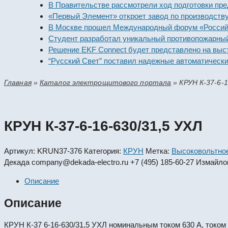
В Правительстве рассмотрели ход подготовки предприя
«Первый Элемент» откроет завод по производству алка
В Москве прошел Международный форум «Российская э
Студент разработал уникальный противопожарный мод
Решение EKF Connect будет представлено на выставке
“Русский Свет” поставил надежные автоматические вы
Главная
»
Каталог электрощитового портала
»
КРУН К-37-6-1
КРУН К-37-6-16-630/31,5 УХЛ
Артикул:
KRUN37-376
Категория:
КРУН
Метка:
Высоковольтно
Декада
company@dekada-electro.ru
+7 (495) 185-60-27
Измайлов
Описание
Описание
КРУН К-37 6-16-630/31,5 УХЛ номинальным током 630 А, током