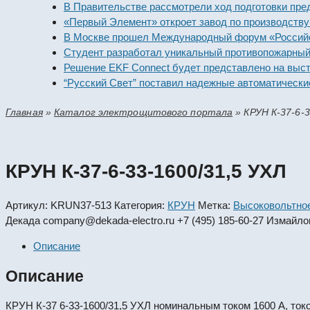
В Правительстве рассмотрели ход подготовки предприя
«Первый Элемент» откроет завод по производству алка
В Москве прошел Международный форум «Российская э
Студент разработал уникальный противопожарный мод
Решение EKF Connect будет представлено на выставке
“Русский Свет” поставил надежные автоматические вы
Главная
»
Каталог электрощитового портала
»
КРУН К-37-6-3
КРУН К-37-6-33-1600/31,5 УХЛ
Артикул:
KRUN37-513
Категория:
КРУН
Метка:
Высоковольтно
Декада
company@dekada-electro.ru
+7 (495) 185-60-27
Измайлов
Описание
Описание
КРУН К-37 6-33-1600/31,5 УХЛ номинальным током 1600 А, ток