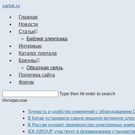
sartok.ru
Главная
Новости
Cтатьи
Библия электрика
Интервью
Каталог портала
Бренды
Обратная связь
Политика сайта
Форум
Search
Type then hit enter to search
this
Интересное
website
Точность и удобство измерений с оборудованием Dekraf
В Китае установили самую мощную ветряную электрост
В России ускорят производство электронных компонент
IEK GROUP участвует в формировании стандартов элек