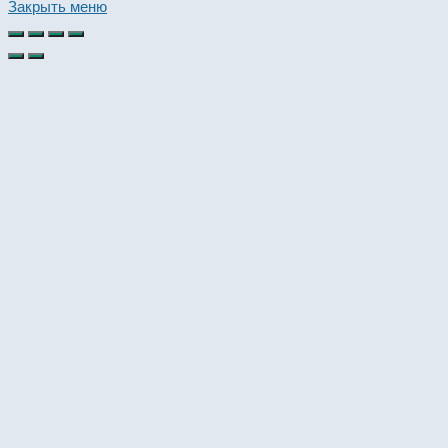
this
Закрыть меню
website