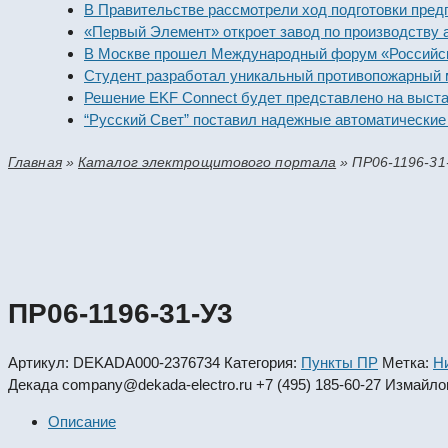
В Правительстве рассмотрели ход подготовки предприя
«Первый Элемент» откроет завод по производству алка
В Москве прошел Международный форум «Российская э
Студент разработал уникальный противопожарный мод
Решение EKF Connect будет представлено на выставке
“Русский Свет” поставил надежные автоматические вы
Главная
»
Каталог электрощитового портала
»
ПР06-1196-31
ПР06-1196-31-У3
Артикул:
DEKADA000-2376734
Категория:
Пункты ПР
Метка:
Н
Декада
company@dekada-electro.ru
+7 (495) 185-60-27
Измайлов
Описание