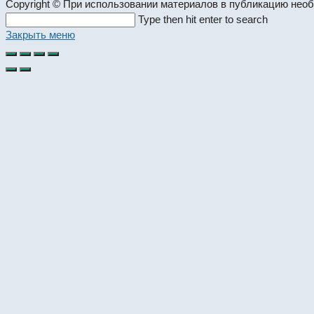
Copyright © При использовании материалов в публикацию нео
Search
Type then hit enter to search
this
Закрыть меню
website