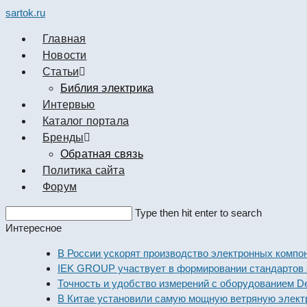
sartok.ru
Главная
Новости
Cтатьи
Библия электрика
Интервью
Каталог портала
Бренды
Обратная связь
Политика сайта
Форум
Search
Type then hit enter to search
this
Интересное
website
В России ускорят производство электронных компонент
IEK GROUP участвует в формировании стандартов элек
Точность и удобство измерений с оборудованием Dekraf
В Китае установили самую мощную ветряную электрост