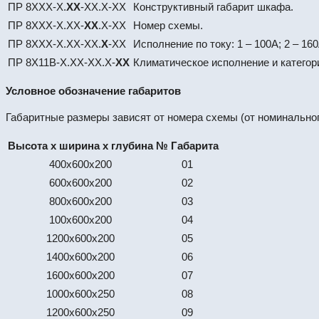
ПР 8ХХХ-Х.
XХ
-XХ.X-XX
Конструктивный габарит шкафа.
ПР 8ХХХ-Х.ХХ-
XX
.Х-XX
Номер схемы.
ПР 8ХХХ-Х.ХХ-ХХ.
X
-XX
Исполнение по току: 1 – 100А; 2 – 160А
ПР 8Х11В-X.ХX-XХ.X-
XX
Климатическое исполнение и категор
Условное обозначение габаритов
Габаритные размеры зависят от номера схемы (от номинальног
Высота х ширина х глубина
№ Габарита
400х600х200
01
600х600х200
02
800х600х200
03
100х600х200
04
1200х600х200
05
1400х600х200
06
1600х600х200
07
1000х600х250
08
1200х600х250
09