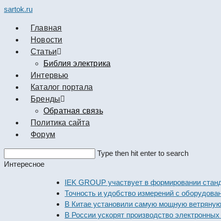
sartok.ru
Главная
Новости
Cтатьи
Библия электрика
Интервью
Каталог портала
Бренды
Обратная связь
Политика сайта
Форум
Search
Type then hit enter to search
this
Интересное
website
IEK GROUP участвует в формировании стандартов
Точность и удобство измерений с оборудованием D
В Китае установили самую мощную ветряную элект
В России ускорят производство электронных комп