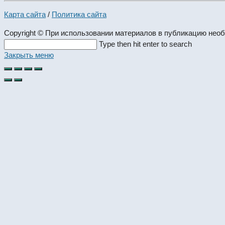
Карта сайта
/
Политика сайта
Copyright © При использовании материалов в публикацию нео
Search
Type then hit enter to search
this
Закрыть меню
website