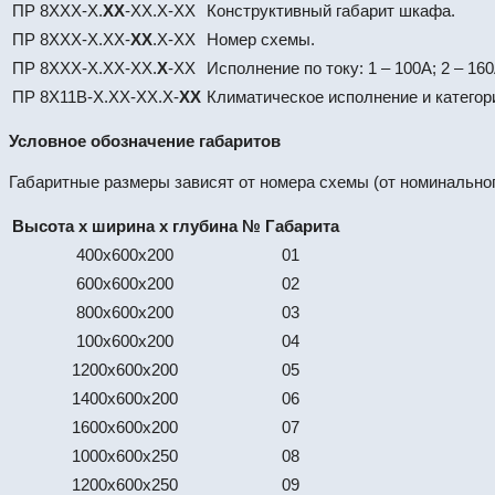
ПР 8ХХХ-Х.
XХ
-XХ.X-XX
Конструктивный габарит шкафа.
ПР 8ХХХ-Х.ХХ-
XX
.Х-XX
Номер схемы.
ПР 8ХХХ-Х.ХХ-ХХ.
X
-XX
Исполнение по току: 1 – 100А; 2 – 160А
ПР 8Х11В-X.ХX-XХ.X-
XX
Климатическое исполнение и категор
Условное обозначение габаритов
Габаритные размеры зависят от номера схемы (от номинальног
Высота х ширина х глубина
№ Габарита
400х600х200
01
600х600х200
02
800х600х200
03
100х600х200
04
1200х600х200
05
1400х600х200
06
1600х600х200
07
1000х600х250
08
1200х600х250
09