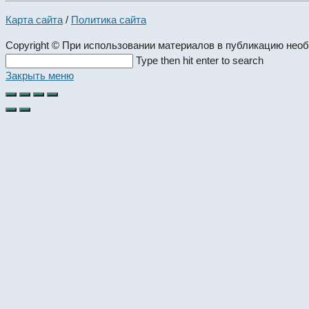
Карта сайта
/
Политика сайта
Copyright © При использовании материалов в публикацию нео
Search
Type then hit enter to search
this
Закрыть меню
website