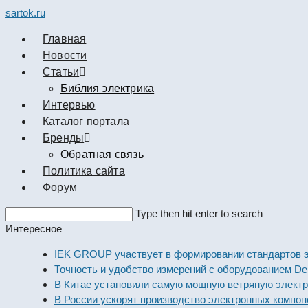
sartok.ru
Главная
Новости
Cтатьи
Библия электрика
Интервью
Каталог портала
Бренды
Обратная связь
Политика сайта
Форум
Search
Type then hit enter to search
this
Интересное
website
IEK GROUP участвует в формировании стандартов элект
Точность и удобство измерений с оборудованием Dekraft
В Китае установили самую мощную ветряную электроста
В России ускорят производство электронных компоненто