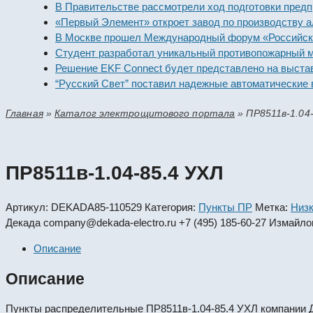
В Правительстве рассмотрели ход подготовки предприят
«Первый Элемент» откроет завод по производству алка
В Москве прошел Международный форум «Российская эн
Студент разработал уникальный противопожарный моду
Решение EKF Connect будет представлено на выставке 
“Русский Свет” поставил надежные автоматические вык
Главная
»
Каталог электрощитового портала
»
ПР8511в-1.04
ПР8511в-1.04-85.4 УХЛ
Артикул:
DEKADA85-110529
Категория:
Пункты ПР
Метка:
Низк
Декада
company@dekada-electro.ru
+7 (495) 185-60-27
Измайлов
Описание
Описание
Пункты распределительные ПР8511в-1.04-85.4 УХЛ компании Де