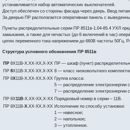
устанавливается набор автоматических выключателей.
Доступ обеспечен со стороны фасада через дверь. Ввод питаю
За дверью ПР располагается оперативная панель с выведенны
Пункты распределительные серии ПР 8511в-1.04-85.4 УХЛ пред
замыкания, а также для нечастых (до 6 включений в час) опе
цепях переменного тока напряжением до 660В частоты 50Гц. 
Структура условного обозначения ПР 8511в
ПР
8Х11В-X.ХX-XХ.X-XX
ПР — шкаф (пункт) распределитель
ПР
8
Х11В-X.ХX-XХ.X-XX
8 — класс низковольтного комплектн
ПР 8
Х
11В-X.ХX-XХ.X-XX
Группа класса:
5 — распределение электроэнергии 
7 — распределение электроэнергии 
ПР 8Х
11В
-X.ХX-XХ.X-XX
Порядковый номер в серии – 11В.
ПР 8Х11В-
X
.ХX-XХ.X-XX
Исполнение по способу установки:
1 — навесное;
2 — напольное;
3 — утопленное.