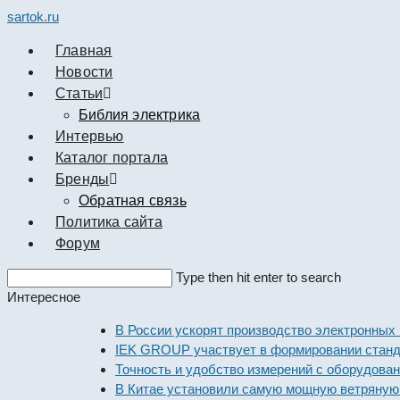
sartok.ru
Главная
Новости
Cтатьи
Библия электрика
Интервью
Каталог портала
Бренды
Обратная связь
Политика сайта
Форум
Search
Type then hit enter to search
this
Интересное
website
В России ускорят производство электронных компо
IEK GROUP участвует в формировании стандартов 
Точность и удобство измерений с оборудованием De
В Китае установили самую мощную ветряную элект