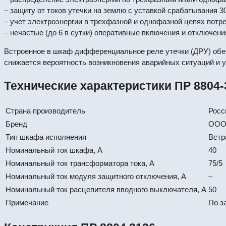
– защиту от токов утечки на землю с уставкой срабатывания 30
– учет электроэнергии в трехфазной и однофазной цепях потр
– нечастые (до 6 в сутки) оперативные включения и отключен
Встроенное в шкаф дифференциальное реле утечки (ДРУ) обес
снижается вероятность возникновения аварийных ситуаций и 
Технические характеристики ПР 8804-
Страна производитель
Росс
Бренд
ООО
Тип шкафа исполнения
Встр
Номинальный ток шкафа, А
40
Номинальный ток трансформатора тока, А
75/5
Номинальный ток модуля защитного отключения, А
–
Номинальный ток расцепителя вводного выключателя, А
50
Примечание
По з