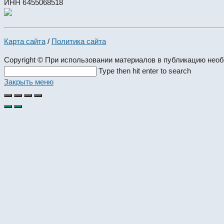
ИНН 6455068518
Карта сайта
/
Политика сайта
Copyright © При использовании материалов в публикацию нео
Search
Type then hit enter to search
this
Закрыть меню
website