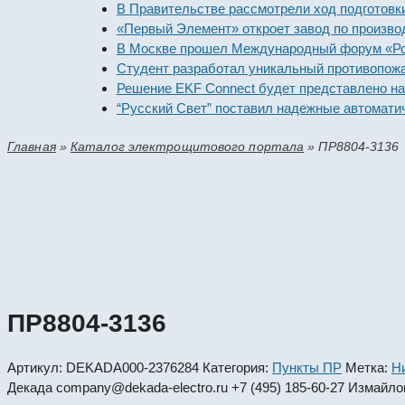
В Правительстве рассмотрели ход подготовки пред
«Первый Элемент» откроет завод по производству
В Москве прошел Международный форум «Российск
Студент разработал уникальный противопожарный
Решение EKF Connect будет представлено на выст
“Русский Свет” поставил надежные автоматически
Главная
»
Каталог электрощитового портала
»
ПР8804-3136
ПР8804-3136
Артикул:
DEKADA000-2376284
Категория:
Пункты ПР
Метка:
Н
Декада
company@dekada-electro.ru
+7 (495) 185-60-27
Измайлов