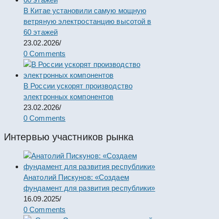
В Китае установили самую мощную
ветряную электростанцию высотой в
60 этажей
23.02.2026
/
0 Comments
В России ускорят производство
электронных компонентов
23.02.2026
/
0 Comments
Интервью участников рынка
Анатолий Пискунов: «Создаем
фундамент для развития республики»
16.09.2025
/
0 Comments