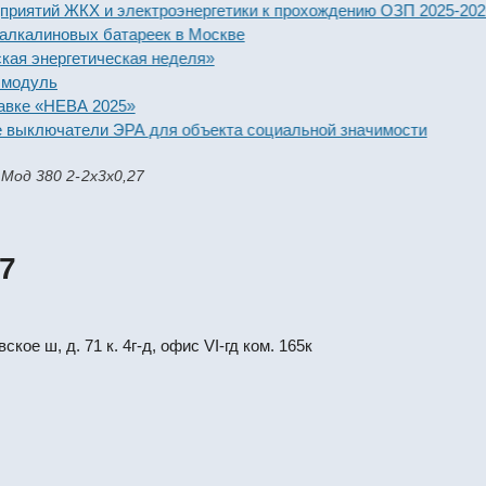
тий ЖКХ и электроэнергетики к прохождению ОЗП 2025-2026 год
линовых батареек в Москве
нергетическая неделя»
уль
 «НЕВА 2025»
лючатели ЭРА для объекта социальной значимости
од 380 2-2х3х0,27
7
кое ш, д. 71 к. 4г-д, офис VI-гд ком. 165к