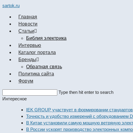
sartok.ru
Главная
Новости
Cтатьи
Библия электрика
Интервью
Каталог портала
Бренды
Обратная связь
Политика сайта
Форум
Search
Type then hit enter to search
this
Интересное
website
IEK GROUP участвует в формировании стандартов элек
Точность и удобство измерений с оборудованием Dekraft
В Китае установили самую мощную ветряную электроста
В России ускорят производство электронных компонент