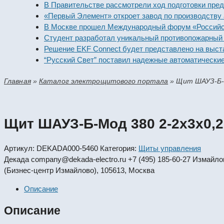
В Правительстве рассмотрели ход подготовки предприя
«Первый Элемент» откроет завод по производству алка
В Москве прошел Международный форум «Российская э
Студент разработал уникальный противопожарный мод
Решение EKF Connect будет представлено на выставке
“Русский Свет” поставил надежные автоматические вык
Главная
»
Каталог электрощитового портала
»
Щит ШАУЗ-Б-М
Щит ШАУЗ-Б-Мод 380 2-2х3х0,2
Артикул:
DEKADA000-5460
Категория:
Щиты управления
Декада
company@dekada-electro.ru
+7 (495) 185-60-27
Измайловс
(Бизнес-центр Измайлово), 105613, Москва
Описание
Описание