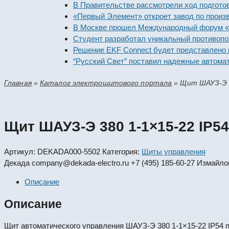
В Правительстве рассмотрели ход подготовки пр
«Первый Элемент» откроет завод по производст
В Москве прошел Международный форум «Россий
Студент разработал уникальный противопожарн
Решение EKF Connect будет представлено на вы
“Русский Свет” поставил надежные автоматичес
Главная
»
Каталог электрощитового портала
»
Щит ШАУЗ-Э 3
Щит ШАУЗ-Э 380 1-1×15-22 IP54
Артикул:
DEKADA000-5502
Категория:
Щиты управления
Декада
company@dekada-electro.ru
+7 (495) 185-60-27
Измайлов
Описание
Описание
Щит автоматического управления ШАУЗ-Э 380 1-1×15-22 IP54 