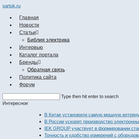
sartok.ru
Главная
Новости
Cтатьи
Библия электрика
Интервью
Каталог портала
Бренды
Обратная связь
Политика сайта
Форум
Search
Type then hit enter to search
this
Интересное
website
В Китае установили самую мощную ветряную эле
В России ускорят производство электронных ком
IEK GROUP участвует в формировании стандарто
Точность и удобство измерений с оборудованием 