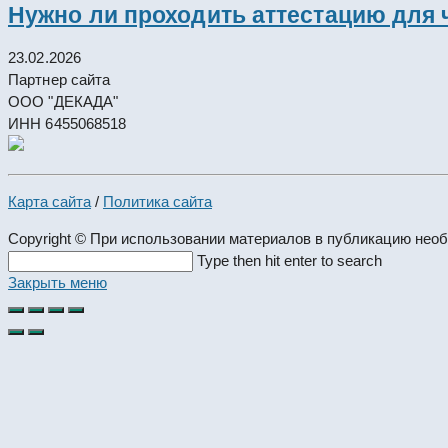
Нужно ли проходить аттестацию для 
23.02.2026
Партнер сайта
ООО "ДЕКАДА"
ИНН 6455068518
Карта сайта
/
Политика сайта
Copyright © При использовании материалов в публикацию нео
Search
Type then hit enter to search
this
Закрыть меню
website