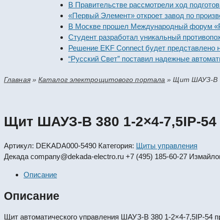
В Правительстве рассмотрели ход подготовки п
«Первый Элемент» откроет завод по производс
В Москве прошел Международный форум «Росси
Студент разработал уникальный противопожар
Решение EKF Connect будет представлено на в
“Русский Свет” поставил надежные автоматиче
Главная
»
Каталог электрощитового портала
»
Щит ШАУЗ-В 3
Щит ШАУЗ-В 380 1-2×4-7,5IP-54
Артикул:
DEKADA000-5490
Категория:
Щиты управления
Декада
company@dekada-electro.ru
+7 (495) 185-60-27
Измайлов
Описание
Описание
Щит автоматического управления ШАУЗ-В 380 1-2×4-7,5IP-54 