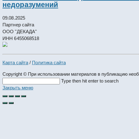
недоразумений
09.08.2025
Партнер сайта
ООО "ДЕКАДА"
ИНН 6455068518
Карта сайта
/
Политика сайта
Copyright © При использовании материалов в публикацию нео
Search
Type then hit enter to search
this
Закрыть меню
website