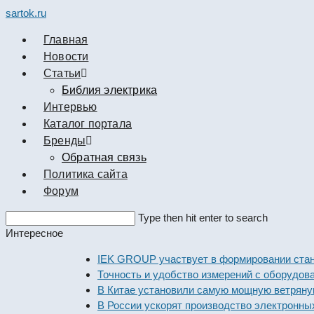
sartok.ru
Главная
Новости
Cтатьи
Библия электрика
Интервью
Каталог портала
Бренды
Обратная связь
Политика сайта
Форум
Search
Type then hit enter to search
this
Интересное
website
IEK GROUP участвует в формировании стандарт
Точность и удобство измерений с оборудованием
В Китае установили самую мощную ветряную эл
В России ускорят производство электронных ко