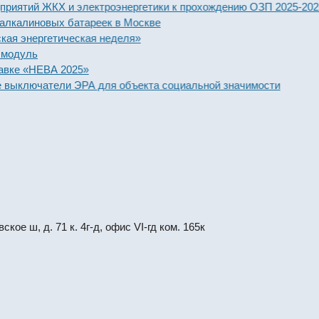
тий ЖКХ и электроэнергетики к прохождению ОЗП 2025-2026 год
линовых батареек в Москве
нергетическая неделя»
ль
 «НЕВА 2025»
лючатели ЭРА для объекта социальной значимости
кое ш, д. 71 к. 4г-д, офис VI-гд ком. 165к