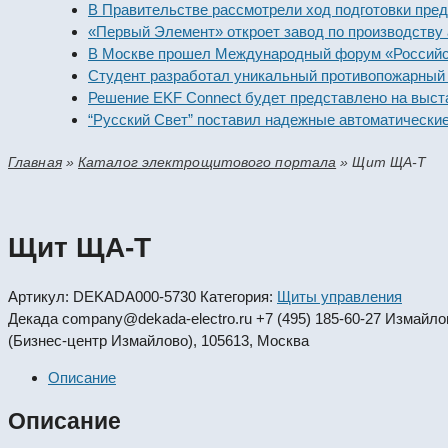
В Правительстве рассмотрели ход подготовки предприя
«Первый Элемент» откроет завод по производству алка
В Москве прошел Международный форум «Российская э
Студент разработал уникальный противопожарный моду
Решение EKF Connect будет представлено на выставке
“Русский Свет” поставил надежные автоматические вык
Главная
»
Каталог электрощитового портала
»
Щит ЩА-Т
Щит ЩА-Т
Артикул:
DEKADA000-5730
Категория:
Щиты управления
Декада
company@dekada-electro.ru
+7 (495) 185-60-27
Измайловс
(Бизнес-центр Измайлово), 105613, Москва
Описание
Описание