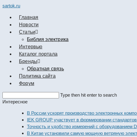
sartok.ru
Главная
Новости
Cтатьи
Библия электрика
Интервью
Каталог портала
Бренды
Обратная связь
Политика сайта
Форум
Search
Type then hit enter to search
this
Интересное
website
В России ускорят производство электронных компонент
IEK GROUP участвует в формировании стандартов элек
Точность и удобство измерений с оборудованием Dekraft
В Китае установили самую мощную ветряную электроста