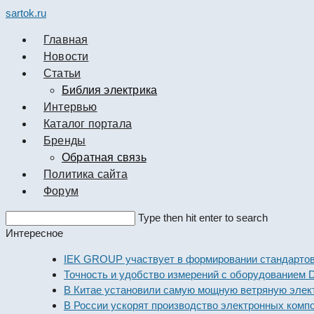
sartok.ru
Главная
Новости
Cтатьи
Библия электрика
Интервью
Каталог портала
Бренды
Обратная связь
Политика сайта
Форум
Search
Type then hit enter to search
this
Интересное
website
IEK GROUP участвует в формировании стандартов элек
Точность и удобство измерений с оборудованием Dekraf
В Китае установили самую мощную ветряную электрост
В России ускорят производство электронных компонент