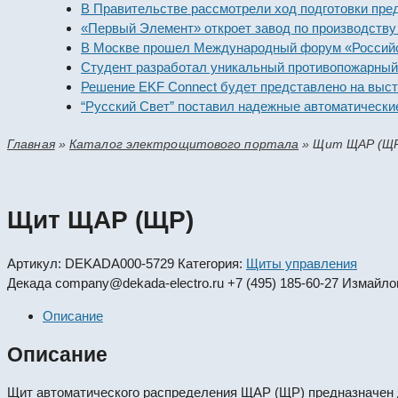
В Правительстве рассмотрели ход подготовки предприя
«Первый Элемент» откроет завод по производству алка
В Москве прошел Международный форум «Российская э
Студент разработал уникальный противопожарный мод
Решение EKF Connect будет представлено на выставке
“Русский Свет” поставил надежные автоматические вы
Главная
»
Каталог электрощитового портала
»
Щит ЩАР (Щ
Щит ЩАР (ЩР)
Артикул:
DEKADA000-5729
Категория:
Щиты управления
Декада
company@dekada-electro.ru
+7 (495) 185-60-27
Измайлов
Описание
Описание
Щит автоматического распределения ЩАР (ЩР) предназначен д