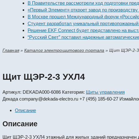
В Правительстве рассмотрели ход подготовки предприят
«Первый Элемент» откроет завод по производству алка
В Москве прошел Международный форум «Российская эн
Студент разработал уникальный противопожарный моду
Решение EKF Connect будет представлено на выставке 
“Русский Свет” поставил надежные автоматические вык
Главная
»
Каталог электрощитового портала
»
Щит ЩЭР-2-3
Щит ЩЭР-2-3 УХЛ4
Артикул:
DEKADA000-6086
Категория:
Щиты управления
Декада
company@dekada-electro.ru
+7 (495) 185-60-27
Измайлов
Описание
Описание
Щит ЩЭР-2-3 УХЛ4 этажный для жилых зданий предназначен дл