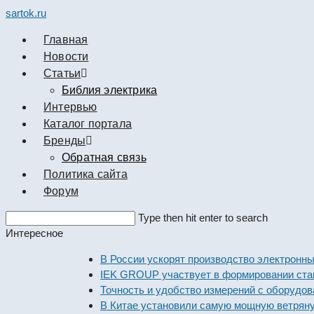
sartok.ru
Главная
Новости
Cтатьи
Библия электрика
Интервью
Каталог портала
Бренды
Обратная связь
Политика сайта
Форум
Search
Type then hit enter to search
this
Интересное
website
В России ускорят производство электронных ком
IEK GROUP участвует в формировании стандарто
Точность и удобство измерений с оборудованием 
В Китае установили самую мощную ветряную эле