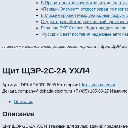
В Правительстве рассмотрели ход подготовки пр
«Первый Элемент» откроет завод по производст
В Москве прошел Международный форум «Россий
Студент разработал уникальный противопожарн
Решение EKF Connect будет представлено на вы
“Русский Свет” поставил надежные автоматичес
Главная
»
Каталог электрощитового портала
»
Щит ЩЭР-2С-
Щит ЩЭР-2С-2А УХЛ4
Артикул:
DEKADA000-6095
Категория:
Щиты управления
Декада
company@dekada-electro.ru
+7 (495) 185-60-27
Измайлов
Описание
Описание
Щит ЩЭР-2С-2А УХЛ4 этажный для жилых зданий предназначен 