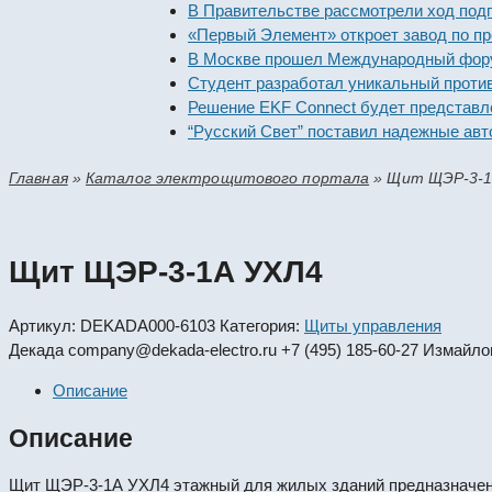
В Правительстве рассмотрели ход 
«Первый Элемент» откроет завод п
В Москве прошел Международный ф
Студент разработал уникальный п
Решение EKF Connect будет предс
“Русский Свет” поставил надежны
Главная
»
Каталог электрощитового портала
»
Щит ЩЭР-3-1
Щит ЩЭР-3-1А УХЛ4
Артикул:
DEKADA000-6103
Категория:
Щиты управления
Декада
company@dekada-electro.ru
+7 (495) 185-60-27
Измайлов
Описание
Описание
Щит ЩЭР-3-1А УХЛ4 этажный для жилых зданий предназначен д