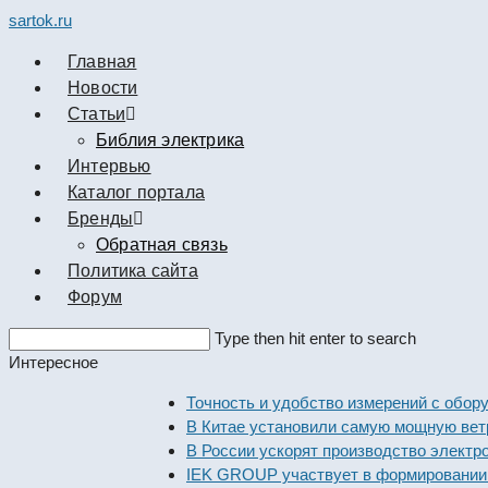
sartok.ru
Главная
Новости
Cтатьи
Библия электрика
Интервью
Каталог портала
Бренды
Обратная связь
Политика сайта
Форум
Search
Type then hit enter to search
this
Интересное
website
Точность и удобство измерений с о
В Китае установили самую мощную
В России ускорят производство эл
IEK GROUP участвует в формирова