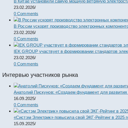
В Китае установили самую мощную ветряную электрост
23.02.2026
/
0 Comments
В России ускорят производство электронных компонент
23.02.2026
/
0 Comments
IEK GROUP участвует в формировании стандартов элек
23.02.2026
/
0 Comments
Интервью участников рынка
Анатолий Пискунов: «Создаем фундамент для развития
16.09.2025
/
0 Comments
«Систэм Электрик» повысила свой ЭКГ-Рейтинг в 2025 г
15.09.2025
/