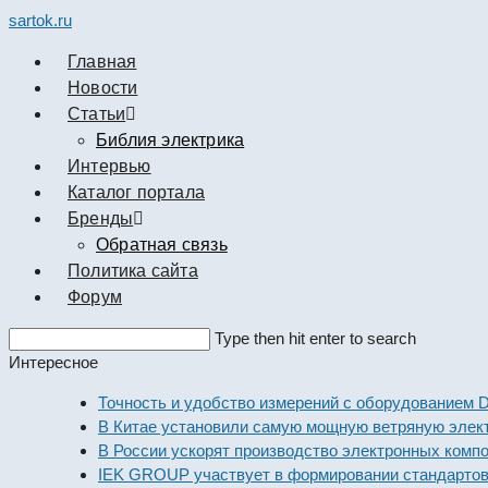
sartok.ru
Главная
Новости
Cтатьи
Библия электрика
Интервью
Каталог портала
Бренды
Обратная связь
Политика сайта
Форум
Search
Type then hit enter to search
this
Интересное
website
Точность и удобство измерений с оборудованием Dekraft
В Китае установили самую мощную ветряную электроста
В России ускорят производство электронных компоненто
IEK GROUP участвует в формировании стандартов элек