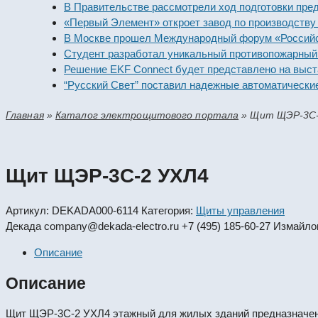
В Правительстве рассмотрели ход подготовки предприят
«Первый Элемент» откроет завод по производству алка
В Москве прошел Международный форум «Российская э
Студент разработал уникальный противопожарный моду
Решение EKF Connect будет представлено на выставке
“Русский Свет” поставил надежные автоматические вык
Главная
»
Каталог электрощитового портала
»
Щит ЩЭР-3С-
Щит ЩЭР-3С-2 УХЛ4
Артикул:
DEKADA000-6114
Категория:
Щиты управления
Декада
company@dekada-electro.ru
+7 (495) 185-60-27
Измайлов
Описание
Описание
Щит ЩЭР-3С-2 УХЛ4 этажный для жилых зданий предназначен д