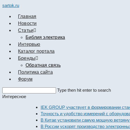
sartok.ru
Главная
Новости
Cтатьи
Библия электрика
Интервью
Каталог портала
Бренды
Обратная связь
Политика сайта
Форум
Search
Type then hit enter to search
this
Интересное
website
IEK GROUP участвует в формировании стандарт
Точность и удобство измерений с оборудованием
В Китае установили самую мощную ветряную эл
В России ускорят производство электронных ко