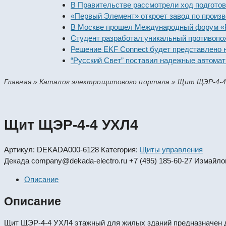
В Правительстве рассмотрели ход подготовки п
«Первый Элемент» откроет завод по производс
В Москве прошел Международный форум «Росси
Студент разработал уникальный противопожар
Решение EKF Connect будет представлено на в
“Русский Свет” поставил надежные автоматиче
Главная
»
Каталог электрощитового портала
»
Щит ЩЭР-4-4
Щит ЩЭР-4-4 УХЛ4
Артикул:
DEKADA000-6128
Категория:
Щиты управления
Декада
company@dekada-electro.ru
+7 (495) 185-60-27
Измайлов
Описание
Описание
Щит ЩЭР-4-4 УХЛ4 этажный для жилых зданий предназначен дл