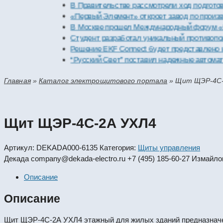
В Правительстве рассмотрели ход подготовки пр
«Первый Элемент» откроет завод по производств
В Москве прошел Международный форум «Россий
Студент разработал уникальный противопожарн
Решение EKF Connect будет представлено на вы
“Русский Свет” поставил надежные автоматичес
Главная
»
Каталог электрощитового портала
»
Щит ЩЭР-4С-
Щит ЩЭР-4С-2А УХЛ4
Артикул:
DEKADA000-6135
Категория:
Щиты управления
Декада
company@dekada-electro.ru
+7 (495) 185-60-27
Измайлов
Описание
Описание
Щит ЩЭР-4С-2А УХЛ4 этажный для жилых зданий предназначен 