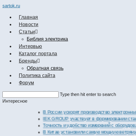
sartok.ru
Главная
Новости
Cтатьи
Библия электрика
Интервью
Каталог портала
Бренды
Обратная связь
Политика сайта
Форум
Search
Type then hit enter to search
this
Интересное
website
В России ускорят производство электронных ком
IEK GROUP участвует в формировании стандарто
Точность и удобство измерений с оборудованием 
В Китае установили самую мощную ветряную эле