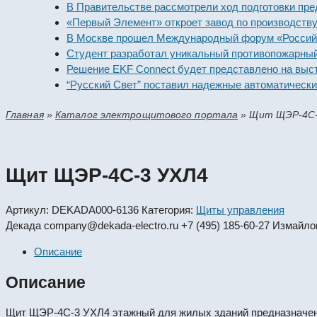
В Правительстве рассмотрели ход подготовки предприя
«Первый Элемент» откроет завод по производству алка
В Москве прошел Международный форум «Российская э
Студент разработал уникальный противопожарный мод
Решение EKF Connect будет представлено на выставке
“Русский Свет” поставил надежные автоматические вы
Главная
»
Каталог электрощитового портала
»
Щит ЩЭР-4С-
Щит ЩЭР-4С-3 УХЛ4
Артикул:
DEKADA000-6136
Категория:
Щиты управления
Декада
company@dekada-electro.ru
+7 (495) 185-60-27
Измайлов
Описание
Описание
Щит ЩЭР-4С-3 УХЛ4 этажный для жилых зданий предназначен д