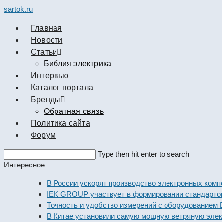
sartok.ru
Главная
Новости
Cтатьи
Библия электрика
Интервью
Каталог портала
Бренды
Обратная связь
Политика сайта
Форум
Search
Type then hit enter to search
this
Интересное
website
В России ускорят производство электронных компонент
IEK GROUP участвует в формировании стандартов элек
Точность и удобство измерений с оборудованием Dekraf
В Китае установили самую мощную ветряную электрост