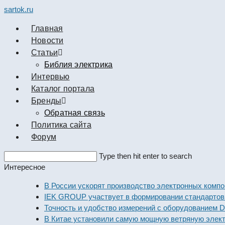
sartok.ru
Главная
Новости
Cтатьи
Библия электрика
Интервью
Каталог портала
Бренды
Обратная связь
Политика сайта
Форум
Search
Type then hit enter to search
this
Интересное
website
В России ускорят производство электронных компоненто
IEK GROUP участвует в формировании стандартов элек
Точность и удобство измерений с оборудованием Dekraft
В Китае установили самую мощную ветряную электроста