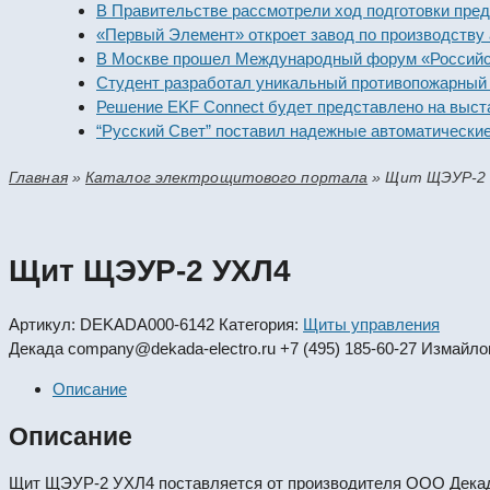
В Правительстве рассмотрели ход подготовки предприят
«Первый Элемент» откроет завод по производству алка
В Москве прошел Международный форум «Российская э
Студент разработал уникальный противопожарный моду
Решение EKF Connect будет представлено на выставке
“Русский Свет” поставил надежные автоматические вык
Главная
»
Каталог электрощитового портала
»
Щит ЩЭУР-2
Щит ЩЭУР-2 УХЛ4
Артикул:
DEKADA000-6142
Категория:
Щиты управления
Декада
company@dekada-electro.ru
+7 (495) 185-60-27
Измайлов
Описание
Описание
Щит ЩЭУР-2 УХЛ4 поставляется от производителя ООО Декад