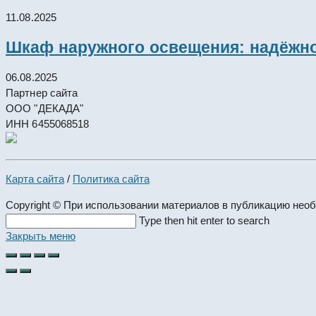
11.08.2025
Шкаф наружного освещения: надёжно
06.08.2025
Партнер сайта
ООО "ДЕКАДА"
ИНН 6455068518
Карта сайта
/
Политика сайта
Copyright © При использовании материалов в публикацию нео
Search
Type then hit enter to search
this
Закрыть меню
website