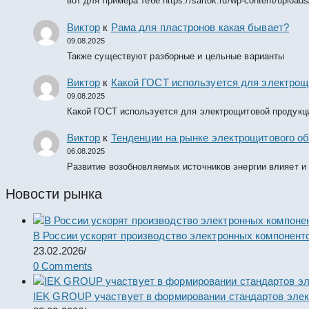
вот для примера тебе https://sartok.ru/wp-content/upload
Виктор
к
Рама для пластронов какая бывает?
09.08.2025
Также существуют разборные и цельные варианты
Виктор
к
Какой ГОСТ используется для электрощ
09.08.2025
Какой ГОСТ используется для электрощитовой продукц
Виктор
к
Тенденции на рынке электрощитового об
06.08.2025
Развитие возобновляемых источников энергии влияет и
Новости рынка
В России ускорят производство электронных компонент
23.02.2026
/
0 Comments
IEK GROUP участвует в формировании стандартов элек