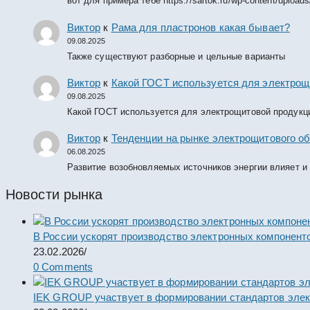
вот для примера тебе https://sartok.ru/wp-content/upload
Виктор
к
Рама для пластронов какая бывает?
09.08.2025
Также существуют разборные и цельные варианты
Виктор
к
Какой ГОСТ используется для электрощ
09.08.2025
Какой ГОСТ используется для электрощитовой продукц
Виктор
к
Тенденции на рынке электрощитового об
06.08.2025
Развитие возобновляемых источников энергии влияет и
Новости рынка
В России ускорят производство электронных компонент
23.02.2026
/
0 Comments
IEK GROUP участвует в формировании стандартов элек