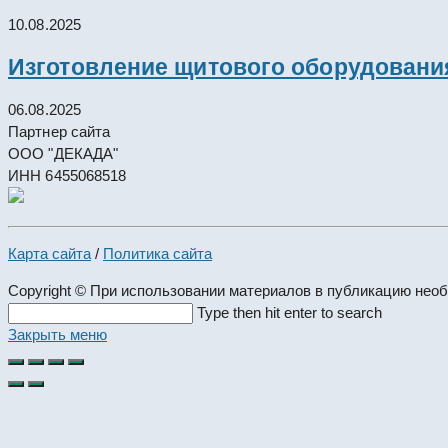
10.08.2025
Изготовление щитового оборудовани
06.08.2025
Партнер сайта
ООО "ДЕКАДА"
ИНН 6455068518
Карта сайта
/
Политика сайта
Copyright © При использовании материалов в публикацию нео
Search
Type then hit enter to search
this
Закрыть меню
website