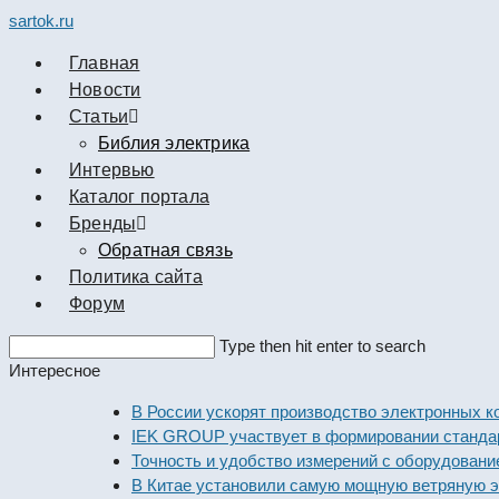
sartok.ru
Главная
Новости
Cтатьи
Библия электрика
Интервью
Каталог портала
Бренды
Обратная связь
Политика сайта
Форум
Search
Type then hit enter to search
this
Интересное
website
В России ускорят производство электронных компон
IEK GROUP участвует в формировании стандартов э
Точность и удобство измерений с оборудованием Dek
В Китае установили самую мощную ветряную электр