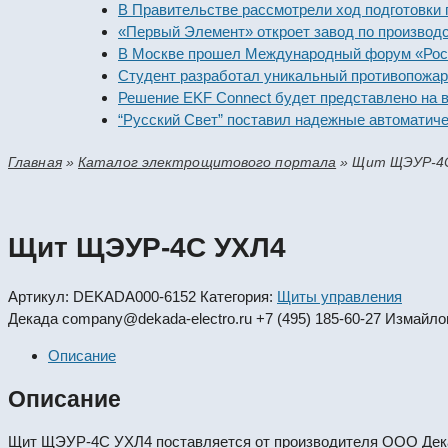
В Правительстве рассмотрели ход подготовки предп
«Первый Элемент» откроет завод по производству а
В Москве прошел Международный форум «Российска
Студент разработал уникальный противопожарный 
Решение EKF Connect будет представлено на выста
“Русский Свет” поставил надежные автоматические
Главная
»
Каталог электрощитового портала
»
Щит ЩЭУР-4
Щит ЩЭУР-4С УХЛ4
Артикул:
DEKADA000-6152
Категория:
Щиты управления
Декада
company@dekada-electro.ru
+7 (495) 185-60-27
Измайлов
Описание
Описание
Щит ЩЭУР-4С УХЛ4 поставляется от производителя ООО Дека