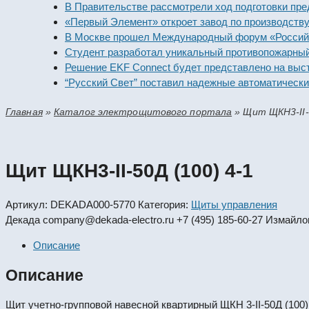
В Правительстве рассмотрели ход подготовки предприя
«Первый Элемент» откроет завод по производству алка
В Москве прошел Международный форум «Российская э
Студент разработал уникальный противопожарный мод
Решение EKF Connect будет представлено на выставке
“Русский Свет” поставил надежные автоматические вы
Главная
»
Каталог электрощитового портала
»
Щит ЩКН3-II-
Щит ЩКН3-II-50Д (100) 4-1
Артикул:
DEKADA000-5770
Категория:
Щиты управления
Декада
company@dekada-electro.ru
+7 (495) 185-60-27
Измайлов
Описание
Описание
Щит учетно-групповой навесной квартирный ЩКН 3-II-50Д (100)