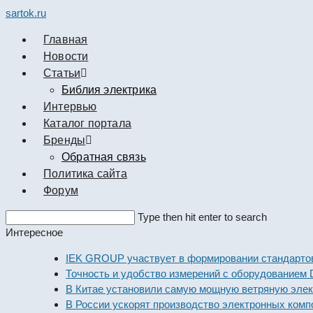
sartok.ru
Главная
Новости
Cтатьи
Библия электрика
Интервью
Каталог портала
Бренды
Обратная связь
Политика сайта
Форум
Search
Type then hit enter to search
this
Интересное
website
IEK GROUP участвует в формировании стандартов элек
Точность и удобство измерений с оборудованием Dekraf
В Китае установили самую мощную ветряную электрост
В России ускорят производство электронных компонент