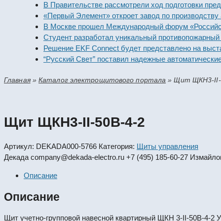
В Правительстве рассмотрели ход подготовки предприят
«Первый Элемент» откроет завод по производству алка
В Москве прошел Международный форум «Российская эн
Студент разработал уникальный противопожарный моду
Решение EKF Connect будет представлено на выставке 
“Русский Свет” поставил надежные автоматические вык
Главная
»
Каталог электрощитового портала
»
Щит ЩКН3-II-
Щит ЩКН3-II-50В-4-2
Артикул:
DEKADA000-5766
Категория:
Щиты управления
Декада
company@dekada-electro.ru
+7 (495) 185-60-27
Измайлов
Описание
Описание
Щит учетно-групповой навесной квартирный ЩКН 3-II-50В-4-2 У