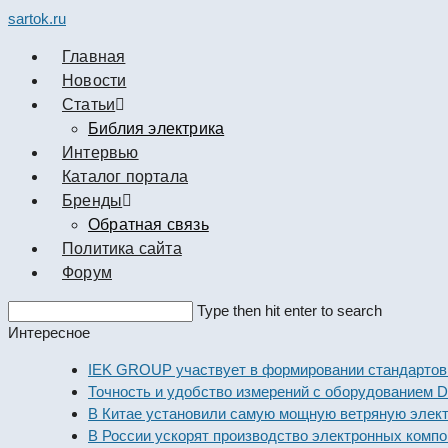
sartok.ru
Главная
Новости
Cтатьи
Библия электрика
Интервью
Каталог портала
Бренды
Обратная связь
Политика сайта
Форум
Search
Type then hit enter to search
this
Интересное
website
IEK GROUP участвует в формировании стандартов элек
Точность и удобство измерений с оборудованием Dekraft
В Китае установили самую мощную ветряную электроста
В России ускорят производство электронных компоненто