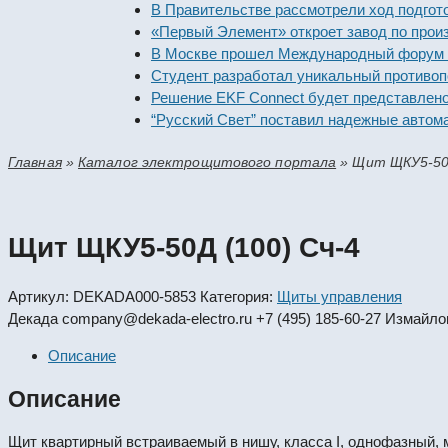
В Правительстве рассмотрели ход п
«Первый Элемент» откроет завод по
В Москве прошел Международный фо
Студент разработал уникальный пр
Решение EKF Connect будет предст
“Русский Свет” поставил надежные 
Главная
»
Каталог электрощитового портала
»
Щит ЩКУ5-50Д
Щит ЩКУ5-50Д (100) Сч-4
Артикул:
DEKADA000-5853
Категория:
Щиты управления
Декада
company@dekada-electro.ru
+7 (495) 185-60-27
Измайлов
Описание
Описание
Щит квартирный встраиваемый в нишу, класса I, однофазный, 