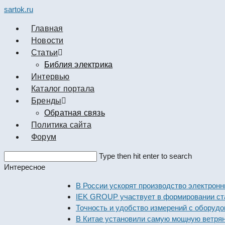
sartok.ru
Главная
Новости
Cтатьи
Библия электрика
Интервью
Каталог портала
Бренды
Обратная связь
Политика сайта
Форум
Search
Type then hit enter to search
this
Интересное
website
В России ускорят производство эле
IEK GROUP участвует в формирован
Точность и удобство измерений с об
В Китае установили самую мощную в