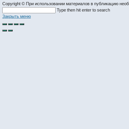
Copyright © При использовании материалов в публикацию нео
Search
Type then hit enter to search
this
Закрыть меню
website