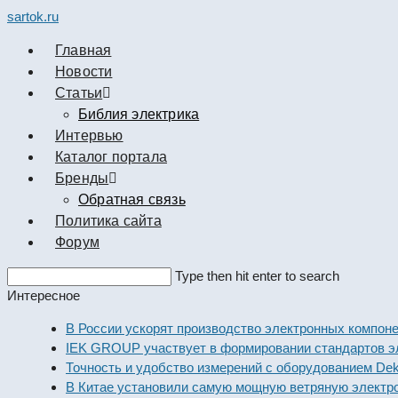
sartok.ru
Главная
Новости
Cтатьи
Библия электрика
Интервью
Каталог портала
Бренды
Обратная связь
Политика сайта
Форум
Search
Type then hit enter to search
this
Интересное
website
В России ускорят производство электронных к
IEK GROUP участвует в формировании стандар
Точность и удобство измерений с оборудование
В Китае установили самую мощную ветряную э