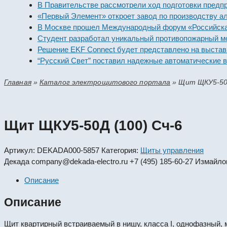
В Правительстве рассмотрели ход подготовки 
«Первый Элемент» откроет завод по производс
В Москве прошел Международный форум «Росс
Студент разработал уникальный противопожа
Решение EKF Connect будет представлено на 
“Русский Свет” поставил надежные автоматич
Главная
»
Каталог электрощитового портала
»
Щит ЩКУ5-50Д
Щит ЩКУ5-50Д (100) Сч-6
Артикул:
DEKADA000-5857
Категория:
Щиты управления
Декада
company@dekada-electro.ru
+7 (495) 185-60-27
Измайлов
Описание
Описание
Щит квартирный встраиваемый в нишу, класса I, однофазный, 