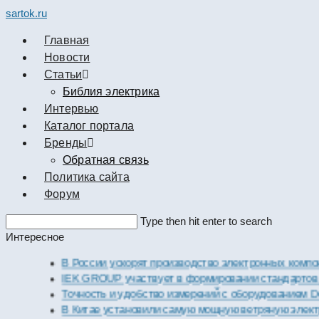
sartok.ru
Главная
Новости
Cтатьи
Библия электрика
Интервью
Каталог портала
Бренды
Обратная связь
Политика сайта
Форум
Search
Type then hit enter to search
this
Интересное
website
В России ускорят производство электронных компоненто
IEK GROUP участвует в формировании стандартов элек
Точность и удобство измерений с оборудованием Dekraft
В Китае установили самую мощную ветряную электроста