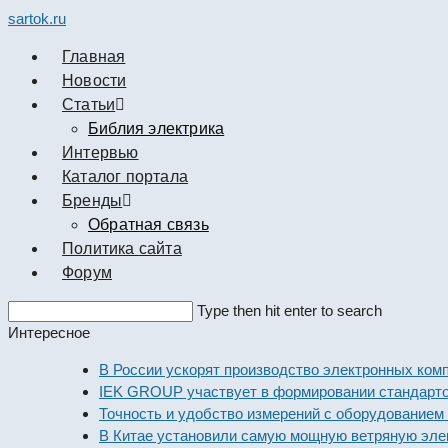
sartok.ru
Главная
Новости
Cтатьи
Библия электрика
Интервью
Каталог портала
Бренды
Обратная связь
Политика сайта
Форум
Search
Type then hit enter to search
this
Интересное
website
В России ускорят производство электронных компоне
IEK GROUP участвует в формировании стандартов эл
Точность и удобство измерений с оборудованием Dekr
В Китае установили самую мощную ветряную электро