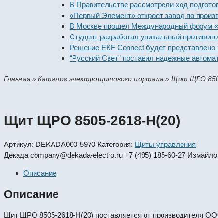
В Правительстве рассмотрели ход подготовки пр
«Первый Элемент» откроет завод по производст
В Москве прошел Международный форум «Россий
Студент разработал уникальный противопожарн
Решение EKF Connect будет представлено на вы
“Русский Свет” поставил надежные автоматичес
Главная
»
Каталог электрощитового портала
»
Щит ЩРО 850
Щит ЩРО 8505-2618-Н(20)
Артикул:
DEKADA000-5970
Категория:
Щиты управления
Декада
company@dekada-electro.ru
+7 (495) 185-60-27
Измайлов
Описание
Описание
Щит ЩРО 8505-2618-Н(20) поставляется от производителя ОО