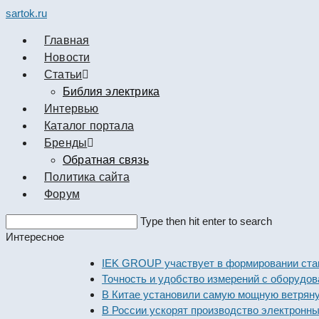
sartok.ru
Главная
Новости
Cтатьи
Библия электрика
Интервью
Каталог портала
Бренды
Обратная связь
Политика сайта
Форум
Search
Type then hit enter to search
this
Интересное
website
IEK GROUP участвует в формировании стандарто
Точность и удобство измерений с оборудованием 
В Китае установили самую мощную ветряную эле
В России ускорят производство электронных ком