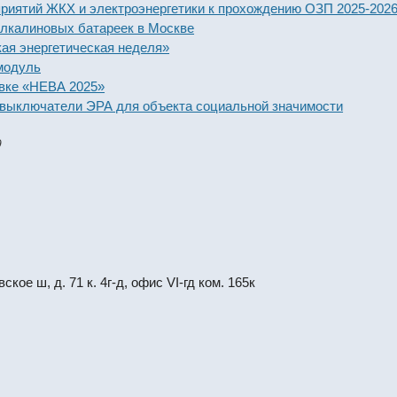
тий ЖКХ и электроэнергетики к прохождению ОЗП 2025-2026 год
линовых батареек в Москве
нергетическая неделя»
уль
 «НЕВА 2025»
ключатели ЭРА для объекта социальной значимости
9
кое ш, д. 71 к. 4г-д, офис VI-гд ком. 165к