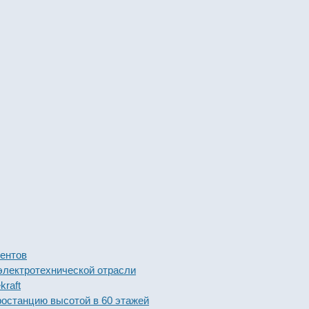
ов
тротехнической отрасли
t
анцию высотой в 60 этажей