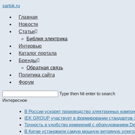
sartok.ru
Главная
Новости
Cтатьи
Библия электрика
Интервью
Каталог портала
Бренды
Обратная связь
Политика сайта
Форум
Search
Type then hit enter to search
this
Интересное
website
В России ускорят производство электронных компонент
IEK GROUP участвует в формировании стандартов элек
Точность и удобство измерений с оборудованием Dekraf
В Китае установили самую мощную ветряную электрост