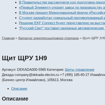
В Правительстве рассмотрели ход подготовки предприя
«Первый Элемент» откроет завод по производству алка
В Москве прошел Международный форум «Российская э
Студент разработал уникальный противопожарный мод
Решение EKF Connect будет представлено на выставке
“Русский Свет” поставил надежные автоматические вы
Главная
»
Каталог электрощитового портала
»
Щит ЩРУ 1Н
Щит ЩРУ 1Н9
Артикул:
DEKADA000-5985
Категория:
Щиты управления
Декада
company@dekada-electro.ru
+7 (495) 185-60-27
Измайловс
(Бизнес-центр Измайлово), 105613, Москва
Описание
Описание