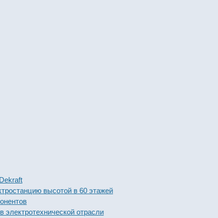
ft
танцию высотой в 60 этажей
тов
ктротехнической отрасли