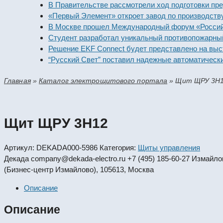
В Правительстве рассмотрели ход подготовки предпри
«Первый Элемент» откроет завод по производству алк
В Москве прошел Международный форум «Российская 
Студент разработал уникальный противопожарный мо
Решение EKF Connect будет представлено на выставк
“Русский Свет” поставил надежные автоматические в
Главная
»
Каталог электрощитового портала
»
Щит ЩРУ 3Н
Щит ЩРУ 3Н12
Артикул:
DEKADA000-5986
Категория:
Щиты управления
Декада
company@dekada-electro.ru
+7 (495) 185-60-27
Измайловс
(Бизнес-центр Измайлово), 105613, Москва
Описание
Описание