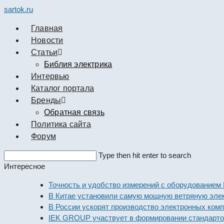
sartok.ru
Главная
Новости
Cтатьи
Библия электрика
Интервью
Каталог портала
Бренды
Обратная связь
Политика сайта
Форум
Search
Type then hit enter to search
this
Интересное
website
Точность и удобство измерений с оборудованием Dekra
В Китае установили самую мощную ветряную электрос
В России ускорят производство электронных компонен
IEK GROUP участвует в формировании стандартов эле