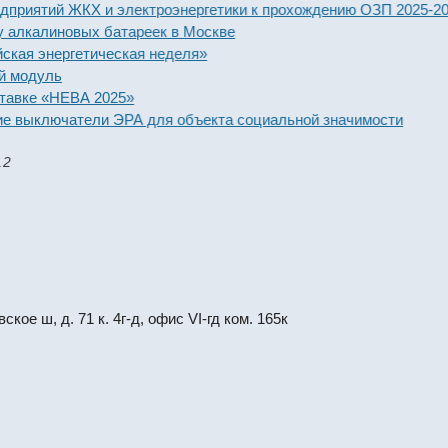
ятий ЖКХ и электроэнергетики к прохождению ОЗП 2025-2026 го
алиновых батареек в Москве
энергетическая неделя»
дуль
е «НЕВА 2025»
ыключатели ЭРА для объекта социальной значимости
12
кое ш, д. 71 к. 4г-д, офис VI-гд ком. 165к