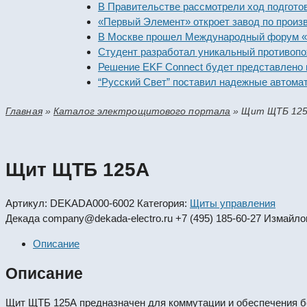
В Правительстве рассмотрели ход подготовки пр
«Первый Элемент» откроет завод по производст
В Москве прошел Международный форум «Россий
Студент разработал уникальный противопожарн
Решение EKF Connect будет представлено на вы
“Русский Свет” поставил надежные автоматичес
Главная
»
Каталог электрощитового портала
»
Щит ЩТБ 12
Щит ЩТБ 125А
Артикул:
DEKADA000-6002
Категория:
Щиты управления
Декада
company@dekada-electro.ru
+7 (495) 185-60-27
Измайлов
Описание
Описание
Щит ЩТБ 125А предназначен для коммутации и обеспечения бе