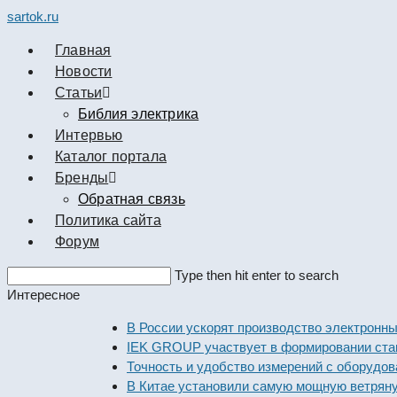
sartok.ru
Главная
Новости
Cтатьи
Библия электрика
Интервью
Каталог портала
Бренды
Обратная связь
Политика сайта
Форум
Search
Type then hit enter to search
this
Интересное
website
В России ускорят производство электронных ком
IEK GROUP участвует в формировании стандарто
Точность и удобство измерений с оборудованием 
В Китае установили самую мощную ветряную эле