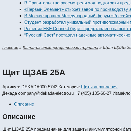
В Правительстве рассмотрели ход подготовки предприя
«Первый Элемент» откроет завод по производству алка
В Москве прошел Международный форум «Российская э
Студент разработал уникальный противопожарный мод
Решение EKF Connect будет представлено на выставке
“Русский Свет” поставил надежные автоматические вы
Главная
»
Каталог электрощитового портала
»
Щит ЩЗАБ 2
Щит ЩЗАБ 25A
Артикул:
DEKADA000-5743
Категория:
Щиты управления
Декада
company@dekada-electro.ru
+7 (495) 185-60-27
Измайлов
Описание
Описание
Щит ЩЗАБ 25A предназначен для защиты аккумуляторной батареи