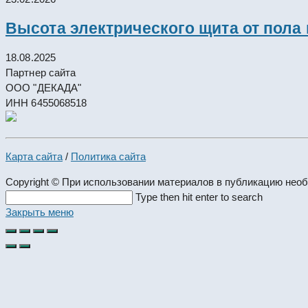
Высота электрического щита от пола
18.08.2025
Партнер сайта
ООО "ДЕКАДА"
ИНН 6455068518
Карта сайта
/
Политика сайта
Copyright © При использовании материалов в публикацию нео
Search
Type then hit enter to search
this
Закрыть меню
website