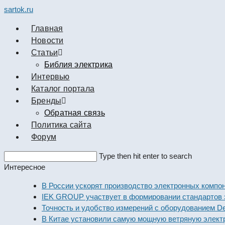
sartok.ru
Главная
Новости
Cтатьи
Библия электрика
Интервью
Каталог портала
Бренды
Обратная связь
Политика сайта
Форум
Search
Type then hit enter to search
this
Интересное
website
В России ускорят производство электронных компонент
IEK GROUP участвует в формировании стандартов элек
Точность и удобство измерений с оборудованием Dekraf
В Китае установили самую мощную ветряную электрост