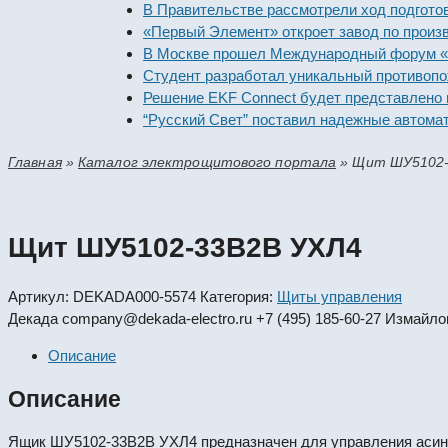
В Правительстве рассмотрели ход подготовки пр
«Первый Элемент» откроет завод по производст
В Москве прошел Международный форум «Россий
Студент разработал уникальный противопожарн
Решение EKF Connect будет представлено на вы
“Русский Свет” поставил надежные автоматичес
Главная
»
Каталог электрощитового портала
»
Щит ШУ5102-
Щит ШУ5102-33В2В УХЛ4
Артикул:
DEKADA000-5574
Категория:
Щиты управления
Декада
company@dekada-electro.ru
+7 (495) 185-60-27
Измайлов
Описание
Описание
Ящик ШУ5102-33В2В УХЛ4 предназначен для управления асинх