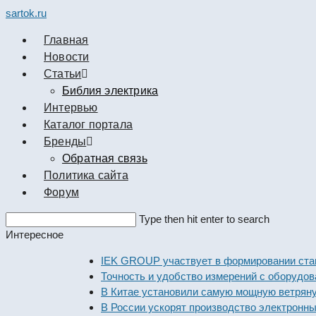
sartok.ru
Главная
Новости
Cтатьи
Библия электрика
Интервью
Каталог портала
Бренды
Обратная связь
Политика сайта
Форум
Search
Type then hit enter to search
this
Интересное
website
IEK GROUP участвует в формировании стандарто
Точность и удобство измерений с оборудованием 
В Китае установили самую мощную ветряную эле
В России ускорят производство электронных ком