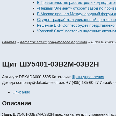
В Правительстве рассмотрели ход подготовки пр
«Первый Элемент» откроет завод по производст
В Москве прошел Международный форум «Россий
Студент разработал уникальный противопожарн
Решение EKF Connect будет представлено на вы
“Русский Свет” поставил надежные автоматичес
Главная
»
Каталог электрощитового портала
»
Щит ШУ5401
Щит ШУ5401-03В2М-03В2Н
Артикул:
DEKADA000-5595
Категория:
Щиты управления
Декада
company@dekada-electro.ru
+7 (495) 185-60-27
Измайлов
Описание
Описание
Ящик ШУ5401-03В2М-03В2Н предназначен для управления аси