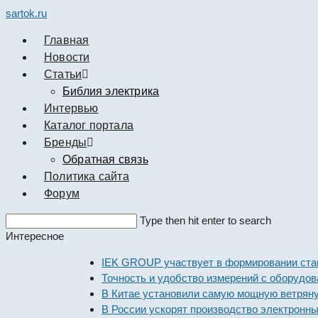
sartok.ru
Главная
Новости
Cтатьи
Библия электрика
Интервью
Каталог портала
Бренды
Обратная связь
Политика сайта
Форум
Search
Type then hit enter to search
this
Интересное
website
IEK GROUP участвует в формировании стандарто
Точность и удобство измерений с оборудованием 
В Китае установили самую мощную ветряную эле
В России ускорят производство электронных ком