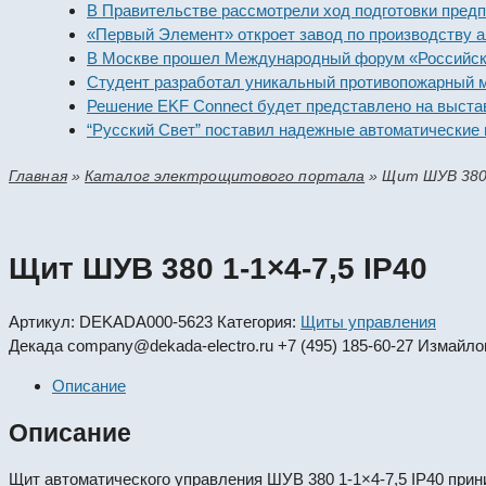
В Правительстве рассмотрели ход подготовки предприя
«Первый Элемент» откроет завод по производству алк
В Москве прошел Международный форум «Российская э
Студент разработал уникальный противопожарный мод
Решение EKF Connect будет представлено на выставке
“Русский Свет” поставил надежные автоматические вы
Главная
»
Каталог электрощитового портала
»
Щит ШУВ 380 
Щит ШУВ 380 1-1×4-7,5 IP40
Артикул:
DEKADA000-5623
Категория:
Щиты управления
Декада
company@dekada-electro.ru
+7 (495) 185-60-27
Измайлов
Описание
Описание
Щит автоматического управления ШУВ 380 1-1×4-7,5 IP40 прин