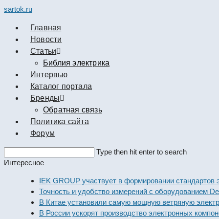
sartok.ru
Главная
Новости
Cтатьи
Библия электрика
Интервью
Каталог портала
Бренды
Обратная связь
Политика сайта
Форум
Search
Type then hit enter to search
this
Интересное
website
IEK GROUP участвует в формировании стандартов эле
Точность и удобство измерений с оборудованием Dekraf
В Китае установили самую мощную ветряную электрост
В России ускорят производство электронных компонент