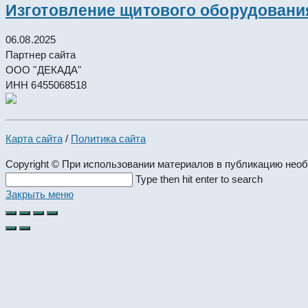
Изготовление щитового оборудовани
06.08.2025
Партнер сайта
ООО "ДЕКАДА"
ИНН 6455068518
Карта сайта
/
Политика сайта
Copyright © При использовании материалов в публикацию нео
Search
Type then hit enter to search
this
Закрыть меню
website