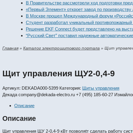
В Правительстве рассмотрели ход подготовки предприят
«Первый Элемент» откроет завод по производству алка
В Москве прошел Международный форум «Российская эн
Студент разработал уникальный противопожарный моду
Решение EKF Connect будет представлено на выставке 
“Русский Свет” поставил надежные автоматические вык
Главная
»
Каталог электрощитового портала
»
Щит управлен
Щит управления ЩУ2-0,4-9
Артикул:
DEKADA000-5399
Категория:
Щиты управления
Декада
company@dekada-electro.ru
+7 (495) 185-60-27
Измайлов
Описание
Описание
Щит управления ЩУ 2-0,4-9 кВт позволяtт сделать работу сис