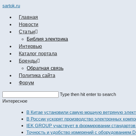
sartok.ru
Главная
Новости
Cтатьи
Библия электрика
Интервью
Каталог портала
Бренды
Обратная связь
Политика сайта
Форум
Search
Type then hit enter to search
this
Интересное
website
В Китае установили самую мощную ветряную электроста
В России ускорят производство электронных компоненто
IEK GROUP участвует в формировании стандартов элект
Точность и удобство измерений с оборудованием Dekraft