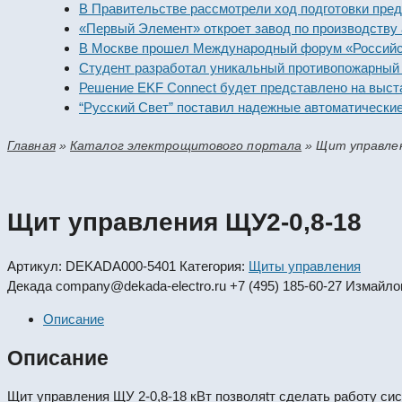
В Правительстве рассмотрели ход подготовки предприят
«Первый Элемент» откроет завод по производству алка
В Москве прошел Международный форум «Российская эн
Студент разработал уникальный противопожарный моду
Решение EKF Connect будет представлено на выставке 
“Русский Свет” поставил надежные автоматические вык
Главная
»
Каталог электрощитового портала
»
Щит управлен
Щит управления ЩУ2-0,8-18
Артикул:
DEKADA000-5401
Категория:
Щиты управления
Декада
company@dekada-electro.ru
+7 (495) 185-60-27
Измайлов
Описание
Описание
Щит управления ЩУ 2-0,8-18 кВт позволяtт сделать работу си