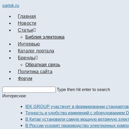
sartok.ru
Главная
Новости
Cтатьи
Библия электрика
Интервью
Каталог портала
Бренды
Обратная связь
Политика сайта
Форум
Search
Type then hit enter to search
this
Интересное
website
IEK GROUP участвует в формировании стандартов элек
Точность и удобство измерений с оборудованием Dekraft
В Китае установили самую мощную ветряную электроста
В России ускорят производство электронных компоненто