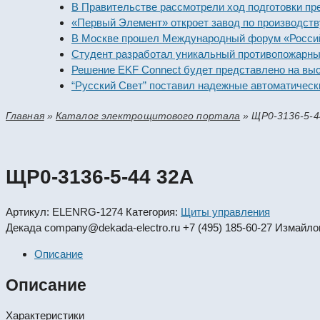
В Правительстве рассмотрели ход подготовки предпри
«Первый Элемент» откроет завод по производству ал
В Москве прошел Международный форум «Российская 
Студент разработал уникальный противопожарный мо
Решение EKF Connect будет представлено на выставк
“Русский Свет” поставил надежные автоматические в
Главная
»
Каталог электрощитового портала
»
ЩР0-3136-5-4
ЩР0-3136-5-44 32А
Артикул:
ELENRG-1274
Категория:
Щиты управления
Декада
company@dekada-electro.ru
+7 (495) 185-60-27
Измайлов
Описание
Описание
Характеристики