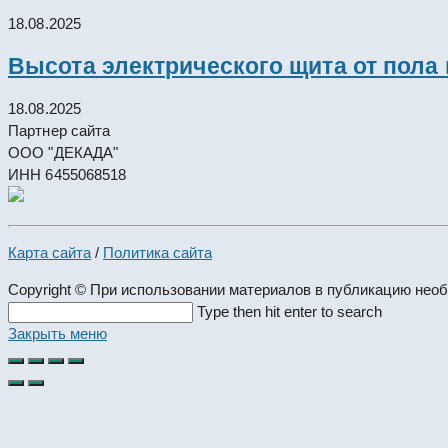
18.08.2025
Высота электрического щита от пола
18.08.2025
Партнер сайта
ООО "ДЕКАДА"
ИНН 6455068518
Карта сайта
/
Политика сайта
Copyright © При использовании материалов в публикацию нео
Search
Type then hit enter to search
this
Закрыть меню
website