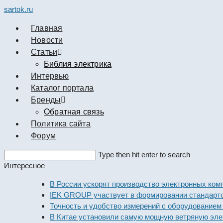
sartok.ru
Главная
Новости
Cтатьи
Библия электрика
Интервью
Каталог портала
Бренды
Обратная связь
Политика сайта
Форум
Search
Type then hit enter to search
this
Интересное
website
В России ускорят производство электронных компонен
IEK GROUP участвует в формировании стандартов эле
Точность и удобство измерений с оборудованием Dekra
В Китае установили самую мощную ветряную электрос