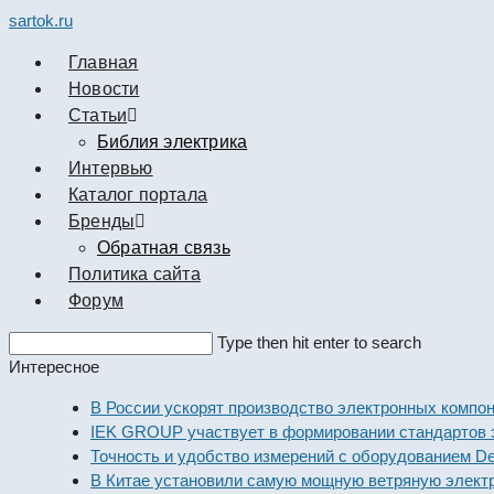
sartok.ru
Главная
Новости
Cтатьи
Библия электрика
Интервью
Каталог портала
Бренды
Обратная связь
Политика сайта
Форум
Search
Type then hit enter to search
this
Интересное
website
В России ускорят производство электронных компонент
IEK GROUP участвует в формировании стандартов элек
Точность и удобство измерений с оборудованием Dekraf
В Китае установили самую мощную ветряную электрост