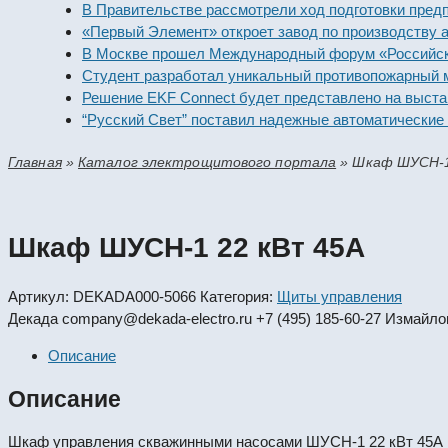
В Правительстве рассмотрели ход подготовки предприя
«Первый Элемент» откроет завод по производству алк
В Москве прошел Международный форум «Российская э
Студент разработал уникальный противопожарный мод
Решение EKF Connect будет представлено на выставке
“Русский Свет” поставил надежные автоматические вы
Главная
»
Каталог электрощитового портала
»
Шкаф ШУСН-1
Шкаф ШУСН-1 22 кВт 45А
Артикул:
DEKADA000-5066
Категория:
Щиты управления
Декада
company@dekada-electro.ru
+7 (495) 185-60-27
Измайлов
Описание
Описание
Шкаф управления скважинными насосами ШУСН-1 22 кВт 45А и