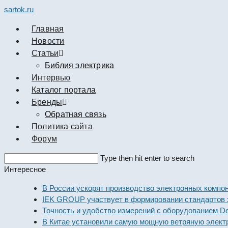
sartok.ru
Главная
Новости
Cтатьи
Библия электрика
Интервью
Каталог портала
Бренды
Обратная связь
Политика сайта
Форум
Search
Type then hit enter to search
this
Интересное
website
В России ускорят производство электронных компонент
IEK GROUP участвует в формировании стандартов элек
Точность и удобство измерений с оборудованием Dekraf
В Китае установили самую мощную ветряную электрост