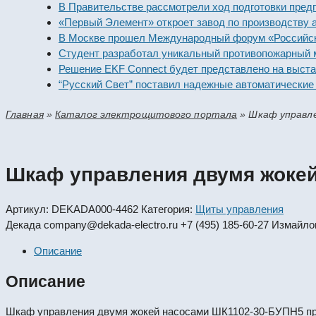
В Правительстве рассмотрели ход подготовки предприя
«Первый Элемент» откроет завод по производству алка
В Москве прошел Международный форум «Российская э
Студент разработал уникальный противопожарный мод
Решение EKF Connect будет представлено на выставке
“Русский Свет” поставил надежные автоматические вы
Главная
»
Каталог электрощитового портала
»
Шкаф управле
Шкаф управления двумя жокей
Артикул:
DEKADA000-4462
Категория:
Щиты управления
Декада
company@dekada-electro.ru
+7 (495) 185-60-27
Измайлов
Описание
Описание
Шкаф управления двумя жокей насосами ШК1102-30-БУПН5 предн