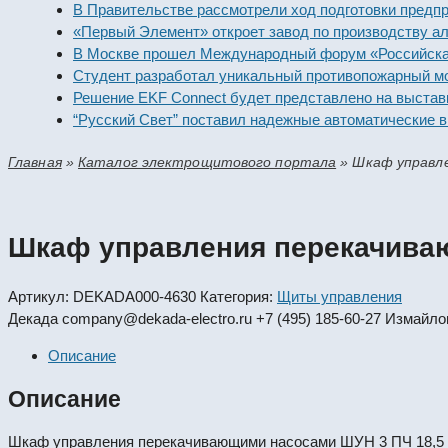
В Правительстве рассмотрели ход подготовки предпри
«Первый Элемент» откроет завод по производству ал
В Москве прошел Международный форум «Российская 
Студент разработал уникальный противопожарный мо
Решение EKF Connect будет представлено на выставк
“Русский Свет” поставил надежные автоматические в
Главная
»
Каталог электрощитового портала
»
Шкаф управле
Шкаф управления перекачиваю
Артикул:
DEKADA000-4630
Категория:
Щиты управления
Декада
company@dekada-electro.ru
+7 (495) 185-60-27
Измайлов
Описание
Описание
Шкаф управления перекачивающими насосами ШУН 3 ПЧ 18,5 к