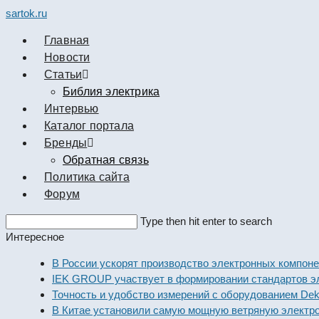
sartok.ru
Главная
Новости
Cтатьи
Библия электрика
Интервью
Каталог портала
Бренды
Обратная связь
Политика сайта
Форум
Search
Type then hit enter to search
this
Интересное
website
В России ускорят производство электронных компонен
IEK GROUP участвует в формировании стандартов эле
Точность и удобство измерений с оборудованием Dekra
В Китае установили самую мощную ветряную электрос