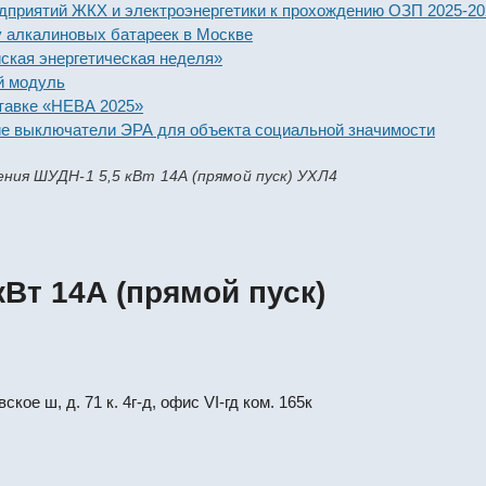
ятий ЖКХ и электроэнергетики к прохождению ОЗП 2025-2026 го
алиновых батареек в Москве
энергетическая неделя»
уль
е «НЕВА 2025»
ключатели ЭРА для объекта социальной значимости
ния ШУДН-1 5,5 кВт 14А (прямой пуск) УХЛ4
Вт 14А (прямой пуск)
кое ш, д. 71 к. 4г-д, офис VI-гд ком. 165к