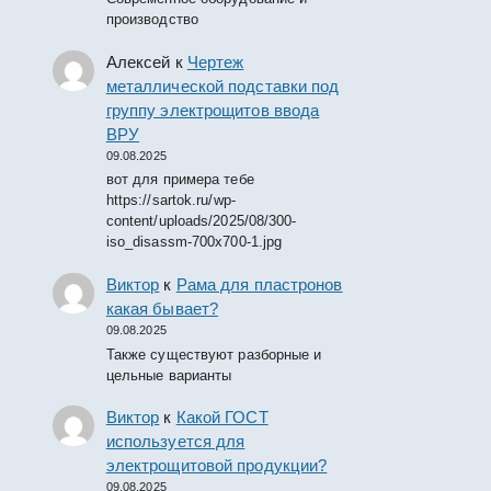
производство
Алексей
к
Чертеж
металлической подставки под
группу электрощитов ввода
ВРУ
09.08.2025
вот для примера тебе
https://sartok.ru/wp-
content/uploads/2025/08/300-
iso_disassm-700x700-1.jpg
Виктор
к
Рама для пластронов
какая бывает?
09.08.2025
Также существуют разборные и
цельные варианты
Виктор
к
Какой ГОСТ
используется для
электрощитовой продукции?
09.08.2025