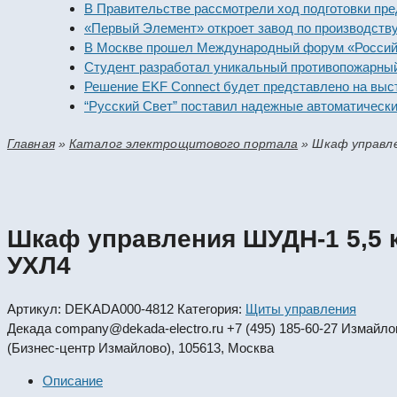
В Правительстве рассмотрели ход подготовки предпри
«Первый Элемент» откроет завод по производству алк
В Москве прошел Международный форум «Российская 
Студент разработал уникальный противопожарный мод
Решение EKF Connect будет представлено на выставк
“Русский Свет” поставил надежные автоматические вы
Главная
»
Каталог электрощитового портала
»
Шкаф управле
Шкаф управления ШУДН-1 5,5 к
УХЛ4
Артикул:
DEKADA000-4812
Категория:
Щиты управления
Декада
company@dekada-electro.ru
+7 (495) 185-60-27
Измайловс
(Бизнес-центр Измайлово), 105613, Москва
Описание