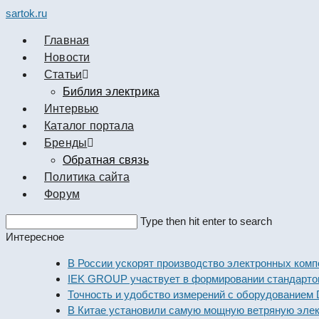
sartok.ru
Главная
Новости
Cтатьи
Библия электрика
Интервью
Каталог портала
Бренды
Обратная связь
Политика сайта
Форум
Search
Type then hit enter to search
this
Интересное
website
В России ускорят производство электронных компонен
IEK GROUP участвует в формировании стандартов эле
Точность и удобство измерений с оборудованием Dekraf
В Китае установили самую мощную ветряную электрост