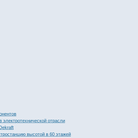
тов
ктротехнической отрасли
t
анцию высотой в 60 этажей