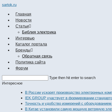
sartok.ru
Главная
Новости
Cтатьи
Библия электрика
Интервью
Каталог портала
Бренды
Обратная связь
Политика сайта
Форум
Search
Type then hit enter to search
this
Интересное
website
В России ускорят производство электронных компонен
IEK GROUP участвует в формировании стандартов эле
Точность и удобство измерений с оборудованием Dekra
В Китае установили самую мощную ветряную электрос