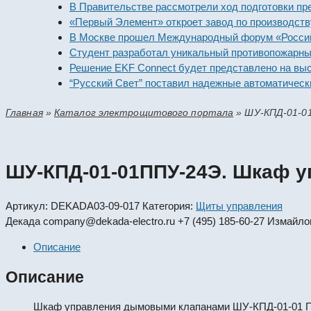
В Правительстве рассмотрели ход подготовки предпри
«Первый Элемент» откроет завод по производству алк
В Москве прошел Международный форум «Российская 
Студент разработал уникальный противопожарный мо
Решение EKF Connect будет представлено на выставк
“Русский Свет” поставил надежные автоматические в
Главная
»
Каталог электрощитового портала
»
ШУ-КПД-01-0
ШУ-КПД-01-01ППУ-24Э. Шкаф 
Артикул:
DEKADA03-09-017
Категория:
Щиты управления
Декада
company@dekada-electro.ru
+7 (495) 185-60-27
Измайлов
Описание
Описание
Шкаф управления дымовыми клапанами ШУ-КПД-01-01 ППУ