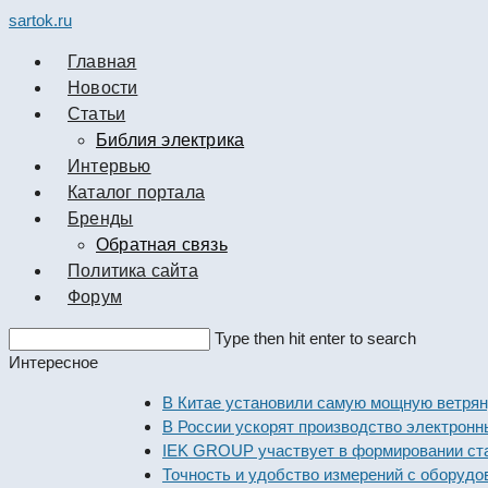
sartok.ru
Главная
Новости
Cтатьи
Библия электрика
Интервью
Каталог портала
Бренды
Обратная связь
Политика сайта
Форум
Search
Type then hit enter to search
this
Интересное
website
В Китае установили самую мощную ветряную эл
В России ускорят производство электронных к
IEK GROUP участвует в формировании стандар
Точность и удобство измерений с оборудование