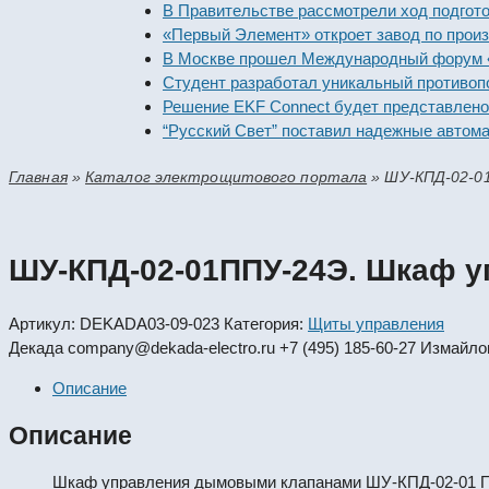
В Правительстве рассмотрели ход подготовки 
«Первый Элемент» откроет завод по производс
В Москве прошел Международный форум «Росси
Студент разработал уникальный противопожар
Решение EKF Connect будет представлено на 
“Русский Свет” поставил надежные автоматиче
Главная
»
Каталог электрощитового портала
»
ШУ-КПД-02-0
ШУ-КПД-02-01ППУ-24Э. Шкаф 
Артикул:
DEKADA03-09-023
Категория:
Щиты управления
Декада
company@dekada-electro.ru
+7 (495) 185-60-27
Измайлов
Описание
Описание
Шкаф управления дымовыми клапанами ШУ-КПД-02-01 ППУ