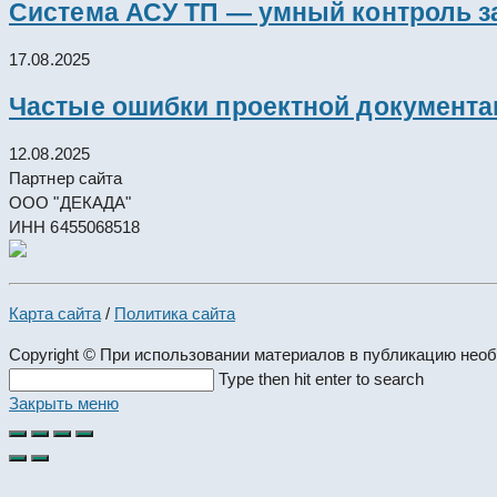
Система АСУ ТП — умный контроль з
17.08.2025
Частые ошибки проектной документац
12.08.2025
Партнер сайта
ООО "ДЕКАДА"
ИНН 6455068518
Карта сайта
/
Политика сайта
Copyright © При использовании материалов в публикацию нео
Search
Type then hit enter to search
this
Закрыть меню
website