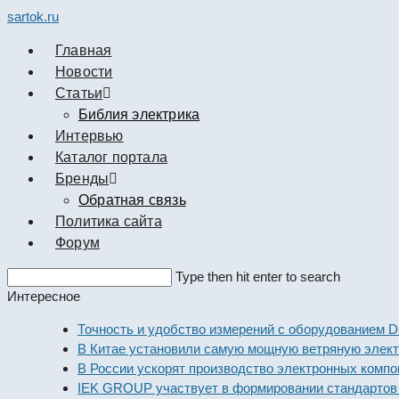
sartok.ru
Главная
Новости
Cтатьи
Библия электрика
Интервью
Каталог портала
Бренды
Обратная связь
Политика сайта
Форум
Search
Type then hit enter to search
this
Интересное
website
Точность и удобство измерений с оборудованием Dekraf
В Китае установили самую мощную ветряную электрост
В России ускорят производство электронных компонент
IEK GROUP участвует в формировании стандартов элек