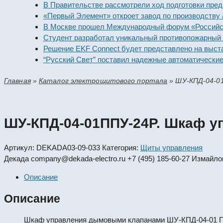
В Правительстве рассмотрели ход подготовки предприя
«Первый Элемент» откроет завод по производству алк
В Москве прошел Международный форум «Российская э
Студент разработал уникальный противопожарный мод
Решение EKF Connect будет представлено на выставке
“Русский Свет” поставил надежные автоматические вы
Главная
»
Каталог электрощитового портала
»
ШУ-КПД-04-0
ШУ-КПД-04-01ППУ-24Р. Шкаф 
Артикул:
DEKADA03-09-033
Категория:
Щиты управления
Декада
company@dekada-electro.ru
+7 (495) 185-60-27
Измайлов
Описание
Описание
Шкаф управления дымовыми клапанами ШУ-КПД-04-01 ППУ