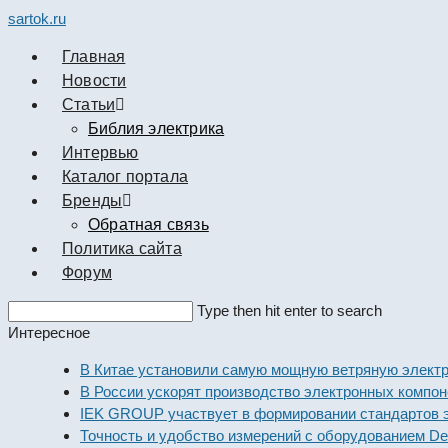
sartok.ru
Главная
Новости
Cтатьи
Библия электрика
Интервью
Каталог портала
Бренды
Обратная связь
Политика сайта
Форум
Search
Type then hit enter to search
this
Интересное
website
В Китае установили самую мощную ветряную электрост
В России ускорят производство электронных компонент
IEK GROUP участвует в формировании стандартов эле
Точность и удобство измерений с оборудованием Dekraf