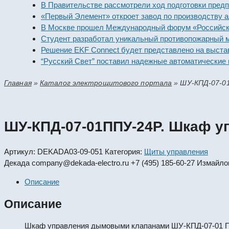
В Правительстве рассмотрели ход подготовки предприя
«Первый Элемент» откроет завод по производству алк
В Москве прошел Международный форум «Российская э
Студент разработал уникальный противопожарный мод
Решение EKF Connect будет представлено на выставке
“Русский Свет” поставил надежные автоматические вы
Главная
»
Каталог электрощитового портала
»
ШУ-КПД-07-0
ШУ-КПД-07-01ППУ-24Р. Шкаф 
Артикул:
DEKADA03-09-051
Категория:
Щиты управления
Декада
company@dekada-electro.ru
+7 (495) 185-60-27
Измайлов
Описание
Описание
Шкаф управления дымовыми клапанами ШУ-КПД-07-01 ППУ