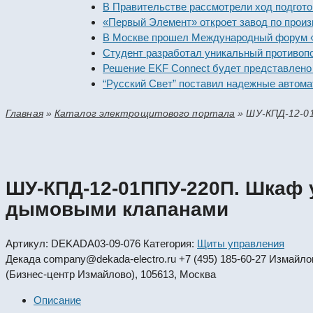
В Правительстве рассмотрели ход подготовки 
«Первый Элемент» откроет завод по производс
В Москве прошел Международный форум «Росси
Студент разработал уникальный противопожар
Решение EKF Connect будет представлено на в
“Русский Свет” поставил надежные автоматиче
Главная
»
Каталог электрощитового портала
»
ШУ-КПД-12-0
ШУ-КПД-12-01ППУ-220П. Шкаф 
дымовыми клапанами
Артикул:
DEKADA03-09-076
Категория:
Щиты управления
Декада
company@dekada-electro.ru
+7 (495) 185-60-27
Измайловс
(Бизнес-центр Измайлово), 105613, Москва
Описание