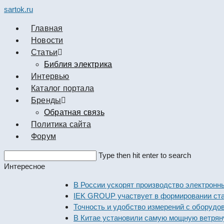
sartok.ru
Главная
Новости
Cтатьи
Библия электрика
Интервью
Каталог портала
Бренды
Обратная связь
Политика сайта
Форум
Search
Type then hit enter to search
this
Интересное
website
В России ускорят производство электронных к
IEK GROUP участвует в формировании стандарт
Точность и удобство измерений с оборудование
В Китае установили самую мощную ветряную эл