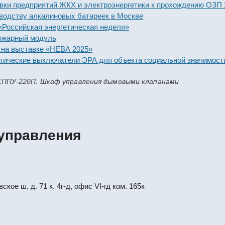
предприятий ЖКХ и электроэнергетики к прохождению ОЗП 2025-
тву алкалиновых батареек в Москве
йская энергетическая неделя»
ный модуль
ыставке «НЕВА 2025»
ские выключатели ЭРА для объекта социальной значимости
1ППУ-220П. Шкаф управления дымовыми клапанами
управления
кое ш, д. 71 к. 4г-д, офис VI-гд ком. 165к